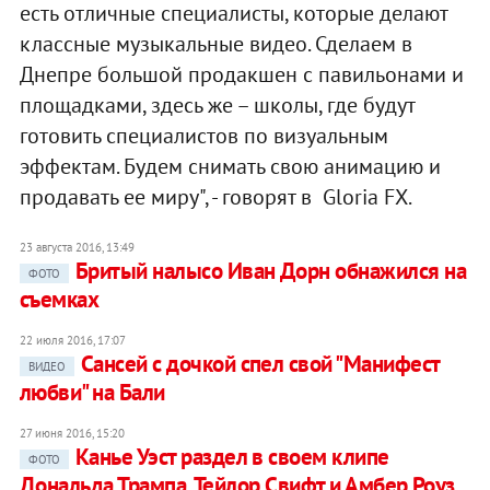
есть отличные специалисты, которые делают
классные музыкальные видео. Сделаем в
Днепре большой продакшен с павильонами и
площадками, здесь же – школы, где будут
готовить специалистов по визуальным
эффектам. Будем снимать свою анимацию и
продавать ее миру", - говорят в Gloria FX.
23 августа 2016, 13:49
Бритый налысо Иван Дорн обнажился на
ФОТО
съемках
22 июля 2016, 17:07
Сансей с дочкой спел свой "Манифест
ВИДЕО
любви" на Бали
27 июня 2016, 15:20
Канье Уэст раздел в своем клипе
ФОТО
Дональда Трампа, Тейлор Свифт и Амбер Роуз