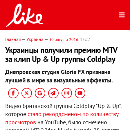
Главная
—
Украина
—
30 августа 2016
, 13:27
Украинцы получили премию MTV
за клип Up & Up группы Coldplay
Днепровская студия Gloria FX признана
лучшей в мире за визуальные эффекты.
Видео британской группы Coldplay "Up & Up",
которое
стало рекордсменом по количеству
просмотров
на YouTube, было отмечено