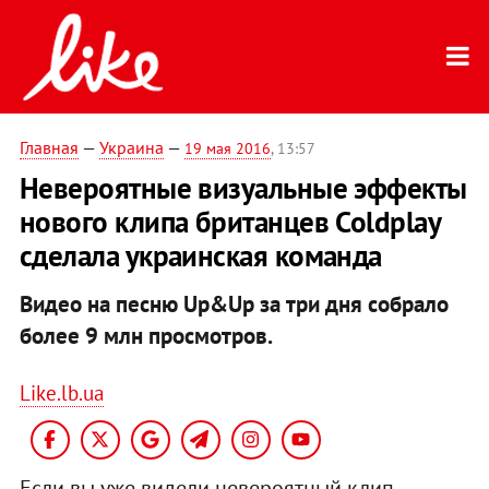
Главная
—
Украина
—
19 мая 2016
, 13:57
Невероятные визуальные эффекты
нового клипа британцев Coldplay
сделала украинская команда
Видео на песню Up&Up за три дня собрало
более 9 млн просмотров.
Like.lb.ua
Если вы уже видели невероятный клип