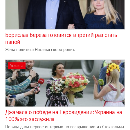
Борислав Береза готовится в третий раз стать
папой
Жена политика Наталья скоро родит.
Украина
Джамала о победе на Евровидении: Украина на
100% это заслужила
Певица дала первое интервью по возвращении из Стокгольма.