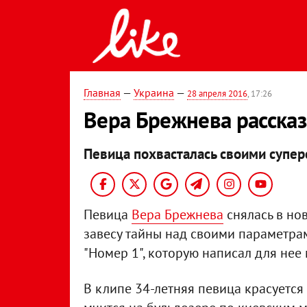
Главная
—
Украина
—
28 апреля 2016
, 17:26
Вера Брежнева рассказа
Певица похвасталась своими супер
Певица
Вера Брежнева
снялась в но
завесу тайны над своими параметра
"Номер 1", которую написал для нее
В клипе 34-летняя певица красуется 