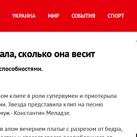
УКРАИНА
МИР
СОБЫТИЯ
СПОРТ
ла, сколько она весит
способностями.
вом клипе в роли супервумен и приоткрыла
ми. Звезда представила клип на песню
 муж - Константин Меладзе.
в алом вечернем платье с разрезом от бедра,