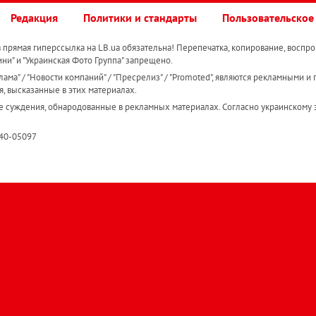
Редакция
Политики и стандарты
Пользовательское
прямая гиперссылка на LB.ua обязательна! Перепечатка, копирование, воспро
ини" и "Украинская Фото Группа" запрещено.
ама" / "Новости компаний" / "Пресрелиз" / "Promoted", являются рекламными и 
я, высказанные в этих материалах.
е суждения, обнародованные в рекламных материалах. Согласно украинскому з
R40-05097