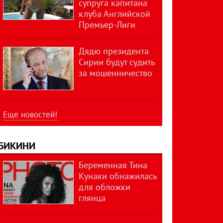
супруга капитана
клуба Английской
Премьер-Лиги
Дядю президента
Сирии будут судить
за мошенничество
Еще новостей!
БИКИНИ
Беременная Тина
Кунаки обнажилась
для обложки
глянца