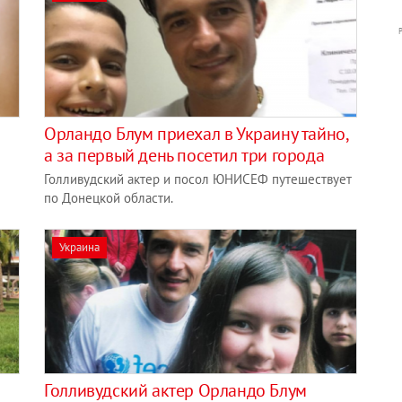
а
Орландо Блум приехал в Украину тайно,
а за первый день посетил три города
Голливудский актер и посол ЮНИСЕФ путешествует
по Донецкой области.
Украина
Голливудский актер Орландо Блум