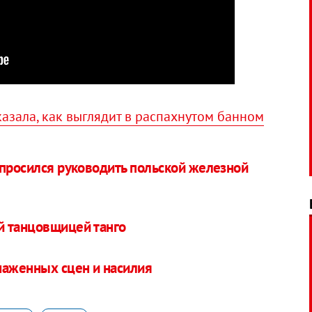
азала, как выглядит в распахнутом банном
опросился руководить польской железной
й танцовщицей танго
наженных сцен и насилия