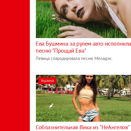
Ева Бушмина за рулем авто исполнил
песню "Прощай Ева"
Певица спародировала песню Меладзе.
Украина
Соблазнительная Вика из "НеАнгелов"