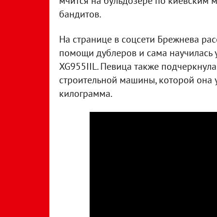
мчится на бульдозере по киевским м
бандитов.
На странице в соцсети Брежнева рас
помощи дублеров и сама научилась
XG955IIL. Певица также подчеркнула 
строительной машины, которой она уп
килограмма.