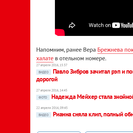
Напомним, ранее Вера
Брежнева пок
халате
в отельном номере.
27 апреля 2016, 15:37
Павло Зибров зачитал рэп и п
ВИДЕО
дорогой
27 апреля 2016, 14:45
Надежда Мейхер стала знойно
ФОТО
22 апреля 2016, 09:45
Рианна сняла клип, полный об
ВИДЕО