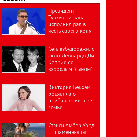
Президент
Туркменистана
исполнил рэп в
честь своего коня
Сеть взбудоражило
фото Леонардо Ди
Каприо со
взрослым "сыном"
Виктория Бекхэм
объявила о
прибавлении в ее
семье
Стэйси Амбер Уорд
– пламенеющая