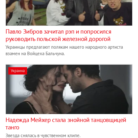
Павло Зибров зачитал рэп и попросился
руководить польской железной дорогой
Украинцы предлагают полякам нашего народного артиста
взамен на Войцеха Бальчуна.
Украина
Надежда Мейхер стала знойной танцовщицей
танго
Звезда снялась в чувственном клипе.