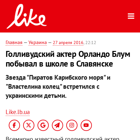
Главная
—
Украина
—
27 апреля 2016
, 22:12
Голливудский актер Орландо Блум
побывал в школе в Славянске
Звезда "Пиратов Карибского моря" и
"Властелина колец" встретился с
украинскими детьми.
Like.lb.ua
Всемирно известный голливудский актер