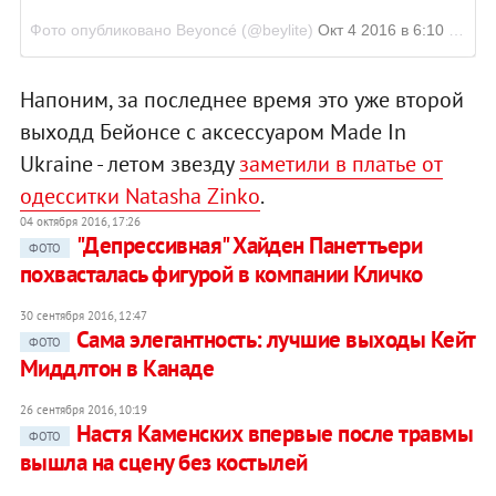
Фото опубликовано Beyoncé (@beylite)
Окт 4 2016 в 6:10 PDT
Напоним, за последнее время это уже второй
выходд Бейонсе с аксессуаром Made In
Ukraine - летом звезду
заметили в платье от
одесситки
Natasha Zinko
.
04 октября 2016, 17:26
"Депрессивная" Хайден Панеттьери
ФОТО
похвасталась фигурой в компании Кличко
30 сентября 2016, 12:47
Сама элегантность: лучшие выходы Кейт
ФОТО
Миддлтон в Канаде
26 сентября 2016, 10:19
Настя Каменских впервые после травмы
ФОТО
вышла на сцену без костылей