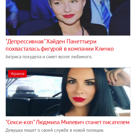
"Депрессивная" Хайден Панеттьери
похвасталась фигурой в компании Кличко
Актриса похудела и сияет возле любимого.
Украина
"Секси-коп" Людмила Милевич станет писателем
Девушка пишет о своей службе в новой полиции.