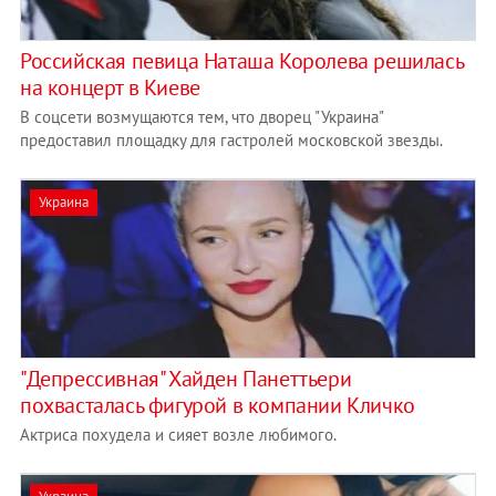
Российская певица Наташа Королева решилась
на концерт в Киеве
В соцсети возмущаются тем, что дворец "Украина"
предоставил площадку для гастролей московской звезды.
Украина
"Депрессивная" Хайден Панеттьери
похвасталась фигурой в компании Кличко
Актриса похудела и сияет возле любимого.