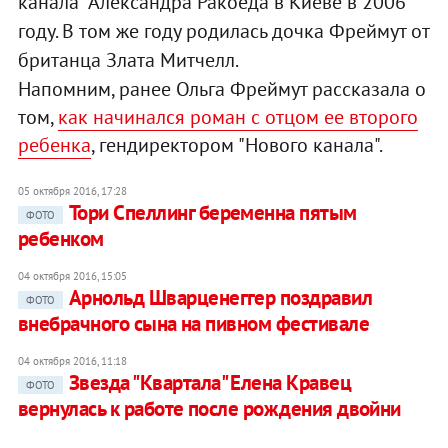
канала" Александра Ракоеда в Киеве в 2006
году. В том же году родилась дочка Фреймут от
британца Злата Митчелл.
Напомним, ранее Ольга Фреймут рассказала о
том,
как начинался роман с отцом ее второго
ребенка
, гендиректором "Нового канала".
05 октября 2016, 17:28
Тори Спеллинг беременна пятым
ФОТО
ребенком
04 октября 2016, 15:05
Арнольд Шварценеггер поздравил
ФОТО
внебрачного сына на пивном фестивале
04 октября 2016, 11:18
Звезда "Квартала" Елена Кравец
ФОТО
вернулась к работе после рождения двойни