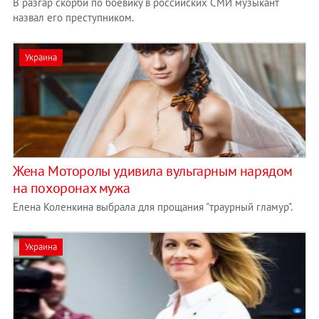
В разгар скорби по боевику в российских СМИ музыкант
назвал его преступником.
Украина
Жена Моторолы удивила вульгарным нарядом
на похоронах мужа
Елена Коленкина выбрала для прощания "траурный гламур".
Украина