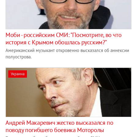
Моби - российским СМИ: "Посмотрите, во что
история с Крымом обошлась русским?"
Американский музыкант откровенно высказался об аннексии
полуострова.
Украина
Андрей Макаревич жестко высказался по
поводу погибшего боевика Моторолы