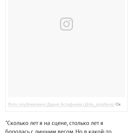
Фото опубликовано Дария Астафьева (@da_astafieva)
Окт 20 2016 в 9:03 PDT
"Сколько лет я на сцене, столько лет я
боролась с лишним весом. Но в какой-то