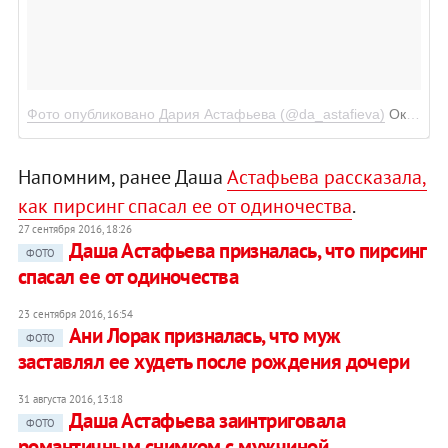
Фото опубликовано Дария Астафьева (@da_astafieva)
Окт 20 2016 в 8:29 PDT
Напомним, ранее Даша
Астафьева рассказала,
как пирсинг спасал ее от одиночества
.
27 сентября 2016, 18:26
Даша Астафьева призналась, что пирсинг
ФОТО
спасал ее от одиночества
23 сентября 2016, 16:54
Ани Лорак призналась, что муж
ФОТО
заставлял ее худеть после рождения дочери
31 августа 2016, 13:18
Даша Астафьева заинтриговала
ФОТО
романтичным снимком с мужчиной