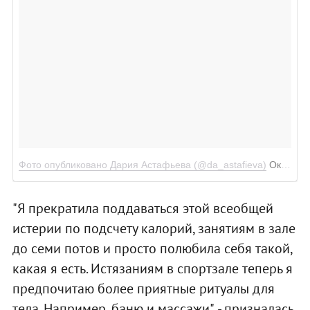
Фото опубликовано Дария Астафьева (@da_astafieva)
Окт 20 2016 в 8:59 PDT
"Я прекратила поддаваться этой всеобщей
истерии по подсчету калорий, занятиям в зале
до семи потов и просто полюбила себя такой,
какая я есть. Истязаниям в спортзале теперь я
предпочитаю более приятные ритуалы для
тела. Например, баню и массажи", - призналась