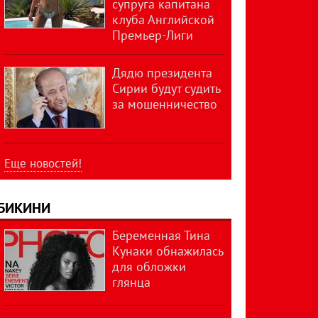
супруга капитана
клуба Английской
Премьер-Лиги
Дядю президента
Сирии будут судить
за мошенничество
Еще новостей!
БИКИНИ
Беременная Тина
Кунаки обнажилась
для обложки
глянца