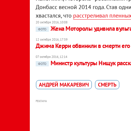
Донбасс весной 2014 года. Став одн
хвастался, что
расстреливал пленны
20 октября 2016, 10:08
Жена Моторолы удивила вульг
ФОТО
12 октября 2016, 17:59
Джима Керри обвинили в смерти ег
07 октября 2016, 12:14
Министр культуры Нищук расск
ФОТО
АНДРЕЙ МАКАРЕВИЧ
СМЕРТЬ
РЕКЛАМА