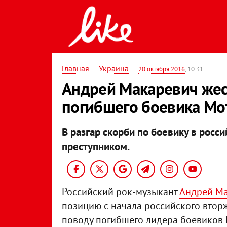
Главная
—
Украина
—
20 октября 2016
, 10:31
Андрей Макаревич жес
погибшего боевика М
В разгар скорби по боевику в росс
преступником.
Российский рок-музыкант
Андрей М
позицию с начала российского вторж
поводу погибшего лидера боевиков