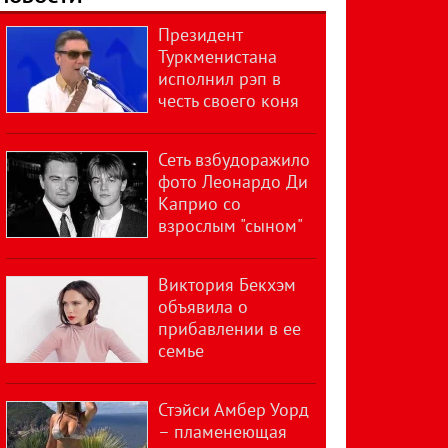
Президент
Туркменистана
исполнил рэп в
честь своего коня
Сеть взбудоражило
фото Леонардо Ди
Каприо со
взрослым "сыном"
Виктория Бекхэм
объявила о
прибавлении в ее
семье
Стэйси Амбер Уорд
– пламенеющая