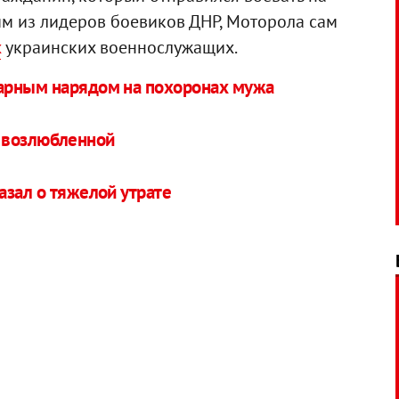
им из лидеров боевиков ДНР, Моторола сам
х
украинских военнослужащих.
арным нарядом на похоронах мужа
о возлюбленной
азал о тяжелой утрате