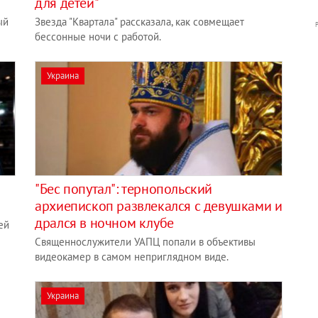
для детей"
ый
Звезда "Квартала" рассказала, как совмещает
бессонные ночи с работой.
Украина
"Бес попутал": тернопольский
архиепископ развлекался с девушками и
дрался в ночном клубе
ей
Священнослужители УАПЦ попали в объективы
видеокамер в самом неприглядном виде.
Украина