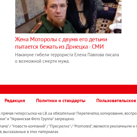
Жена Моторолы с двумя его детьми
пытается бежать из Донецка - СМИ
Накануне гибели террориста Елена Павлова писала
о возможной смерти мужа.
Редакция
Политики и стандарты
Пользовательское
прямая гиперссылка на LB.ua обязательна! Перепечатка, копирование, воспро
ини" и "Украинская Фото Группа" запрещено.
ама" / "Новости компаний" / "Пресрелиз" / "Promoted", являются рекламными и 
я, высказанные в этих материалах.