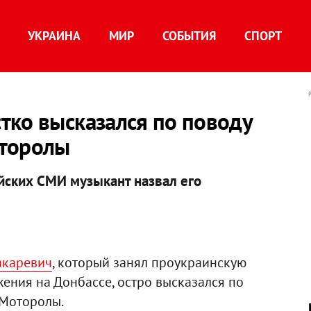
УКРАИНА
МИР
СОБЫТИЯ
СПОРТ
тко высказался по поводу
оторолы
ийских СМИ музыкант назвал его
акаревич
, который занял проукраинскую
ения на Донбассе, остро высказался по
 Моторолы.