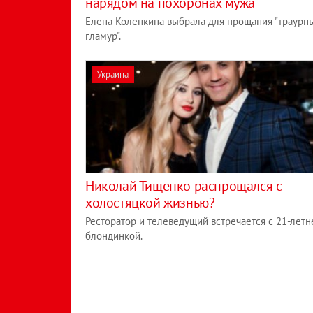
нарядом на похоронах мужа
Елена Коленкина выбрала для прощания "траурн
гламур".
Украина
Николай Тищенко распрощался с
холостяцкой жизнью?
Ресторатор и телеведущий встречается с 21-летн
блондинкой.