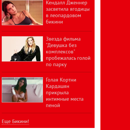
Кендалл Дженнер
засветила ягодицы
в леопардовом
бикини
Звезда фильма
"Девушка без
комплексов"
пробежалась голой
по парку
Голая Кортни
Кардашян
прикрыла
интимные места
пеной
Еще Бикини!