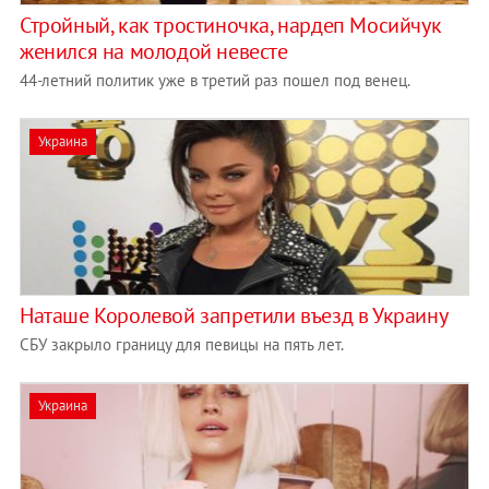
Стройный, как тростиночка, нардеп Мосийчук
женился на молодой невесте
44-летний политик уже в третий раз пошел под венец.
Украина
Наташе Королевой запретили въезд в Украину
СБУ закрыло границу для певицы на пять лет.
Украина