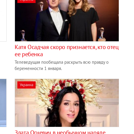
Катя Осадчая скоро признается, кто отец
ее ребенка
Телеведущая пообещала раскрыть всю правду о
беременности 1 января.
Украина
Злата Огневич в необычном наряде