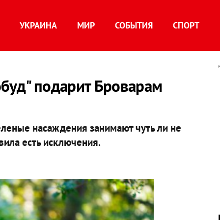
УКРАИНА
МИР
СОБЫТИЯ
СПОРТ
обуд" подарит Броварам
еленые насаждения занимают чуть ли не
авила есть исключения.