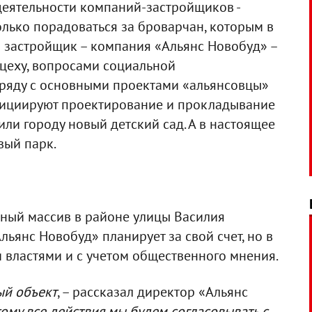
еятельности компаний-застройщиков -
олько порадоваться за броварчан, которым в
й застройщик – компания «Альянс Новобуд» –
о цеху, вопросами социальной
Наряду с основными проектами «альянсовцы»
 инициируют проектирование и прокладывание
ли городу новый детский сад. А в настоящее
вый парк.
еный массив в районе улицы Василия
льянс Новобуд» планирует за свой счет, но в
 властями и с учетом общественного мнения.
ый объект
, – рассказал директор «Альянс
ому все действия мы будем согласовывать с