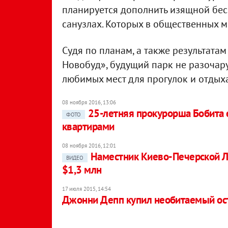
планируется дополнить изящной бес
санузлах. Которых в общественных м
Судя по планам, а также результата
Новобуд», будущий парк не разочару
любимых мест для прогулок и отдыха
08 ноября 2016, 13:06
25-летняя прокурорша Бобита е
ФОТО
квартирами
08 ноября 2016, 12:01
Наместник Киево-Печерской Л
ВИДЕО
$1,3 млн
17 июля 2015, 14:54
Джонни Депп купил необитаемый ост