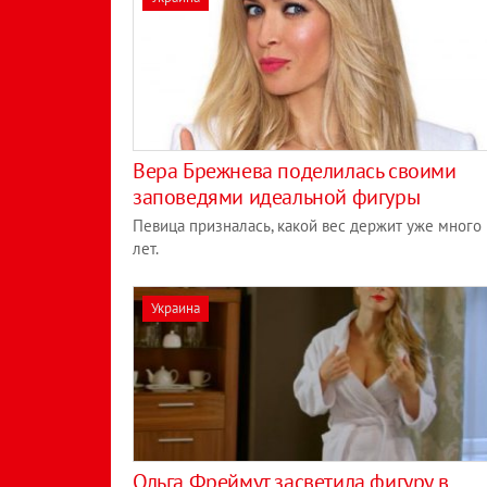
Вера Брежнева поделилась своими
заповедями идеальной фигуры
Певица призналась, какой вес держит уже много
лет.
Украина
Ольга Фреймут засветила фигуру в