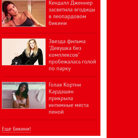
Кендалл Дженнер
засветила ягодицы
в леопардовом
бикини
Звезда фильма
"Девушка без
комплексов"
пробежалась голой
по парку
Голая Кортни
Кардашян
прикрыла
интимные места
пеной
Еще Бикини!