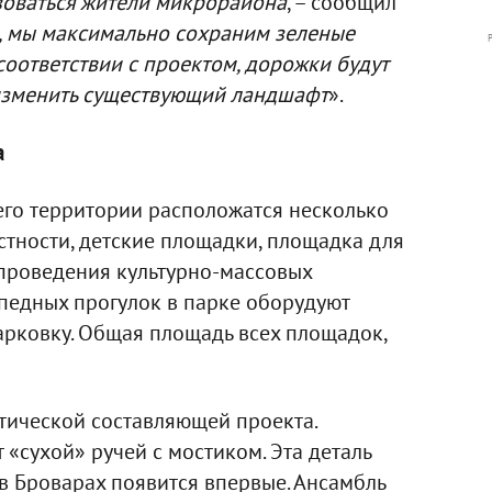
зоваться жители микрорайона
, – сообщил
е, мы максимально сохраним зеленые
соответствии с проектом, дорожки будут
изменить существующий ландшафт
».
а
 его территории расположатся несколько
астности, детские площадки, площадка для
 проведения культурно-массовых
педных прогулок в парке оборудуют
рковку. Общая площадь всех площадок,
етической составляющей проекта.
«сухой» ручей с мостиком. Эта деталь
 Броварах появится впервые. Ансамбль