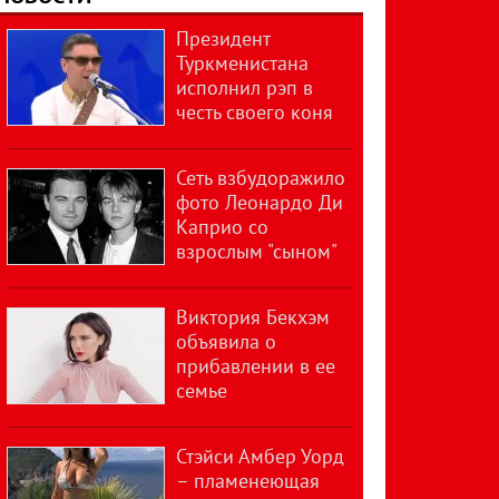
Президент
Туркменистана
исполнил рэп в
честь своего коня
Сеть взбудоражило
фото Леонардо Ди
Каприо со
взрослым "сыном"
Виктория Бекхэм
объявила о
прибавлении в ее
семье
Стэйси Амбер Уорд
– пламенеющая