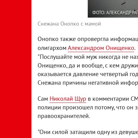
ФОТО: АЛЕКСАНДР Р
Снежана Онопко с мамой
Онопко также опровергла информаци
олигархом
Александром Онищенко
.
"Послушайте мой муж никогда не нах
Онищенко, да и вообще, с кем дружи
оказывается давление четвертый год,
Снежана причины негативной инфор
Сам
Николай Щур
в комментарии СМИ
полиции произошел потому, что он 
правоохранителей.
"Они силой затащили одну из девуше