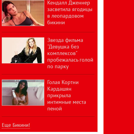
Кендалл Дженнер
засветила ягодицы
в леопардовом
бикини
Звезда фильма
"Девушка без
комплексов"
пробежалась голой
по парку
Голая Кортни
Кардашян
прикрыла
интимные места
пеной
Еще Бикини!