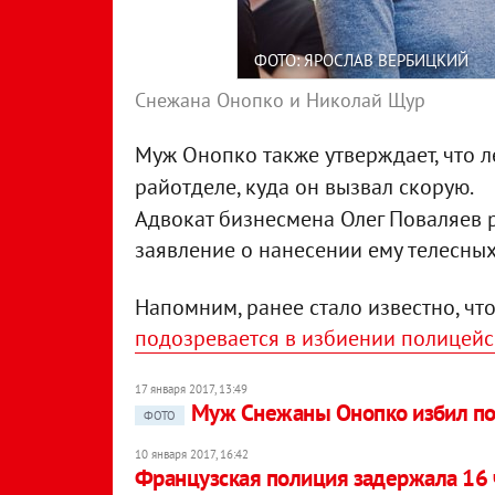
ФОТО: ЯРОСЛАВ ВЕРБИЦКИЙ
Снежана Онопко и Николай Щур
Муж Онопко также утверждает, что ле
райотделе, куда он вызвал скорую.
Адвокат бизнесмена Олег Поваляев р
заявление о нанесении ему телесны
Напомним, ранее стало известно, чт
подозревается в избиении полицей
17 января 2017, 13:49
Муж Снежаны Онопко избил по
ФОТО
10 января 2017, 16:42
Французская полиция задержала 16 