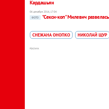
Кардашьян
06 декабря 2016, 17:04
"Секси-коп" Милевич развелась
ФОТО
СНЕЖАНА ОНОПКО
НИКОЛАЙ ЩУР
РЕКЛАМА