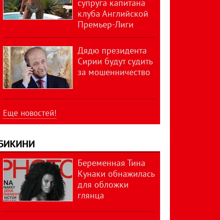
супруга капитана
клуба Английской
Премьер-Лиги
Дядю президента
Сирии будут судить
за мошенничество
Еще новостей!
БИКИНИ
Беременная Тина
Кунаки обнажилась
для обложки
глянца