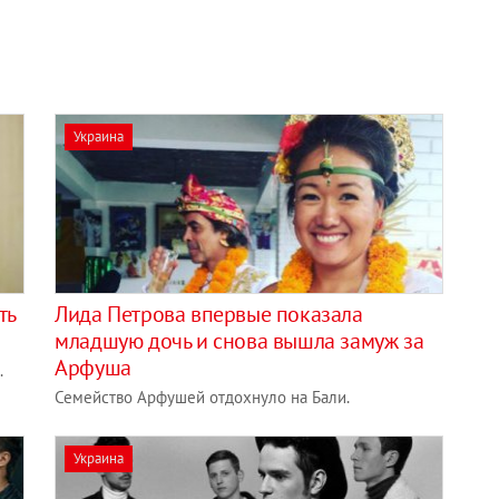
Украина
ть
Лида Петрова впервые показала
младшую дочь и снова вышла замуж за
Арфуша
.
Семейство Арфушей отдохнуло на Бали.
Украина