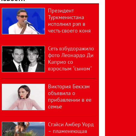
Президент
Туркменистана
исполнил рэп в
честь своего коня
Сеть взбудоражило
фото Леонардо Ди
Каприо со
взрослым "сыном"
Виктория Бекхэм
объявила о
прибавлении в ее
семье
Стэйси Амбер Уорд
– пламенеющая