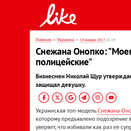
Главная
—
Украина
—
18 января 2017
, 15:19
Снежана Онопко: "Мое
полицейские"
Бизнесмен Николай Щур утверждает,
защищал девушку.
Украинская топ-модель
Снежана Он
которому предъявлено подозрение в
уверяет, что избивали как раз ее су