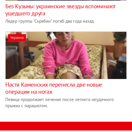
Без Кузьмы: украинские звезды вспоминают
ушедшего друга
Лидер группы "Скрябин" погиб два года назад.
Украина
Настя Каменских перенесла две новые
операции на ногах
Певица продолжает лечение после летнего неудачного
прыжка с парашютом.