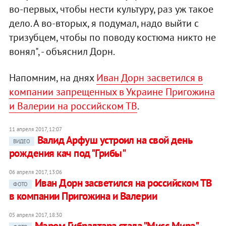
во-первых, чтобы нести культуру, раз уж такое
дело. А во-вторых, я подумал, надо выйти с
тризубцем, чтобы по поводу костюма никто не
вонял", - объяснил Дорн.
Напомним, на днях
Иван Дорн засветился в
компании запрещенных в Украине Пригожина
и Валерии на российском ТВ
.
11 апреля 2017, 12:07
Валид Арфуш устроил на свой день
ВИДЕО
рождения кач под "Грибы"
06 апреля 2017, 13:06
Иван Дорн засветился на российском ТВ
ФОТО
в компании Пригожина и Валерии
05 апреля 2017, 18:30
Мэром Гибралтара стала "Мисс Мира"