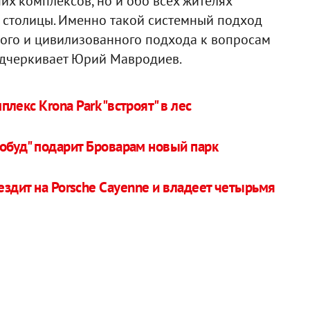
их комплексов, но и обо всех жителях
в столицы. Именно такой системный подход
ого и цивилизованного подхода к вопросам
подчеркивает Юрий Мавродиев.
лекс Krona Park "встроят" в лес
обуд" подарит Броварам новый парк
здит на Porsche Cayenne и владеет четырьмя