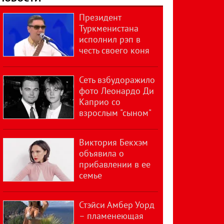
Президент
Туркменистана
исполнил рэп в
честь своего коня
Сеть взбудоражило
фото Леонардо Ди
Каприо со
взрослым "сыном"
Виктория Бекхэм
объявила о
прибавлении в ее
семье
Стэйси Амбер Уорд
– пламенеющая