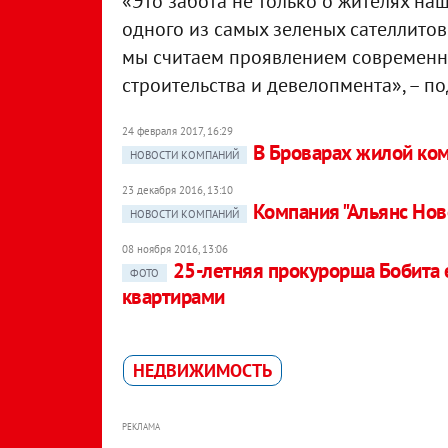
«Это забота не только о жителях наш
одного из самых зеленых сателлито
мы считаем проявлением современн
строительства и девелопмента», – 
24 февраля 2017, 16:29
В Броварах жилой комп
НОВОСТИ КОМПАНИЙ
23 декабря 2016, 13:10
Компания "Альянс Нов
НОВОСТИ КОМПАНИЙ
08 ноября 2016, 13:06
25-летняя прокурорша Бобита е
ФОТО
квартирами
НЕДВИЖИМОСТЬ
РЕКЛАМА