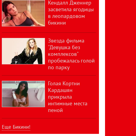
Кендалл Дженнер
засветила ягодицы
в леопардовом
бикини
Звезда фильма
"Девушка без
комплексов"
пробежалась голой
по парку
Голая Кортни
Кардашян
прикрыла
интимные места
пеной
Еще Бикини!