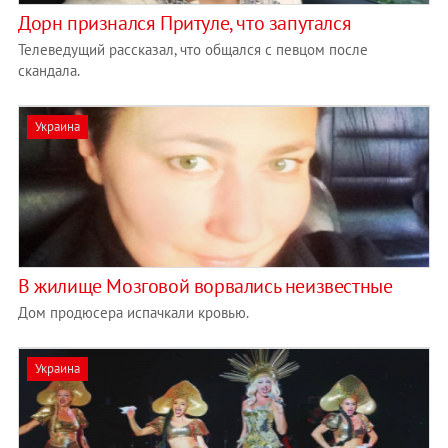
Дорн признался Притуле, что запутался
Телеведущий рассказал, что общался с певцом после
скандала.
Украина
В жилище Мозговой ворвались неизвестные
Дом продюсера испачкали кровью.
Украина