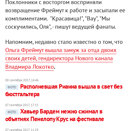
Поклонники с восторгом восприняли
возвращение Фреймут к работе и засыпали ее
комплиментами. "Красавица!", "Вау", "Мы
соскучились, Оля", - пишут ведущей фанаты.
Напомним, недавно стало известно о том, что
Ольга Фреймут вышла замуж за отца двоих
своих детей, гендиректора Нового канала
.
Владмира Локотко
08 сентября 2017, 16:46
Располневшая Рианна вышла в свет без
ФОТО
бюстгальтера
07 сентября 2017, 17:15
Хавьер Бардем нежно сжимал в
ФОТО
объятиях Пенелопу Крус на фестивале
07 сентября 2017, 11:29