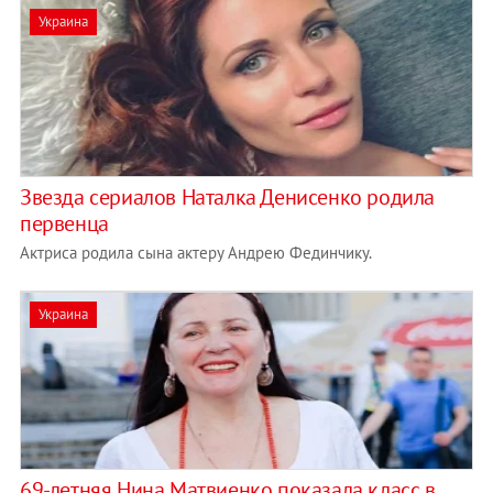
Украина
Звезда сериалов Наталка Денисенко родила
первенца
Актриса родила сына актеру Андрею Фединчику.
Украина
69-летняя Нина Матвиенко показала класс в