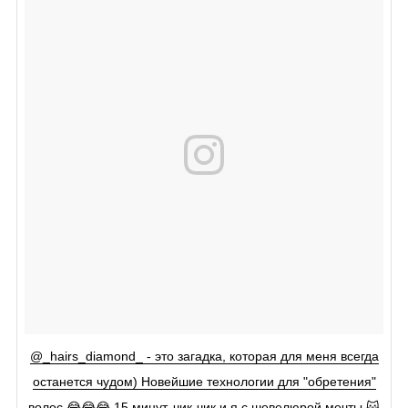
@_hairs_diamond_ - это загадка, которая для меня всегда
останется чудом) Новейшие технологии для "обретения"
волос 😂😂😂 15 минут, чик-чик и я с шевелюрой мечты 😽