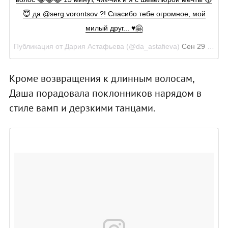
😇 да @serg.vorontsov ?! Спасибо тебе огромное, мой
милый друг... ♥️🤗
Публикация от Дария Астафьева (@da_astafieva)
Сен 29 2017 в 3:26 PDT
Кроме возвращения к длинным волосам,
Даша порадовала поклонников нарядом в
стиле вамп и дерзкими танцами.