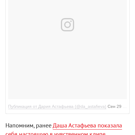
Публикация от Дария Астафьева (@da_astafieva)
Сен 29 2017 в 3:22 PDT
Напомним, ранее
Даша Астафьева показала
себя настоящую в чувственном клипе