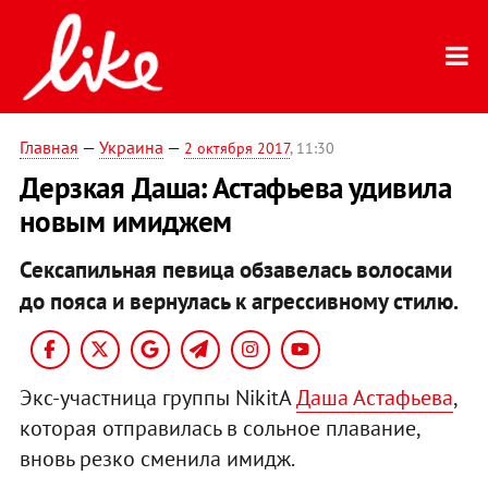
Главная
—
Украина
—
2 октября 2017
, 11:30
Дерзкая Даша: Астафьева удивила
новым имиджем
Сексапильная певица обзавелась волосами
до пояса и вернулась к агрессивному стилю.
Экс-участница группы NikitA
Даша Астафьева
,
которая отправилась в сольное плавание,
вновь резко сменила имидж.