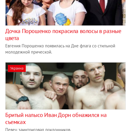
Дочка Порошенко покрасила волосы в разные
цвета
Евгения Порошенко появилась на Дне флага со стильной
молодежной прической.
Украина
Бритый налысо Иван Дорн обнажился на
съемках
Певец заинтриговал поклонников.