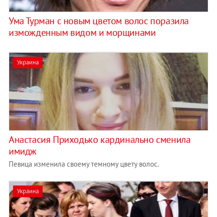
Ума Турман с новым цветом волос поразила
изможденным видом и морщинами
Украина
Анастасия Приходько кардинально сменила
имидж
Певица изменила своему темному цвету волос.
Украина