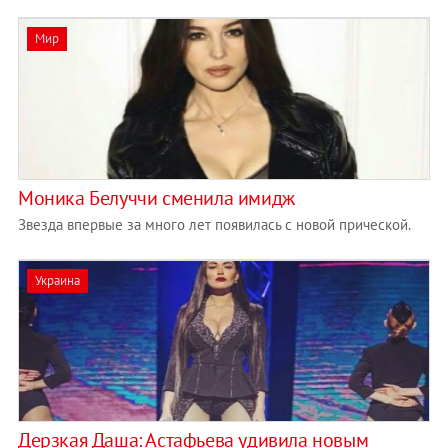
Мир
Моника Белуччи сменила имидж
Звезда впервые за много лет появилась с новой прической.
Украина
Дерзкая Даша: Астафьева удивила новым