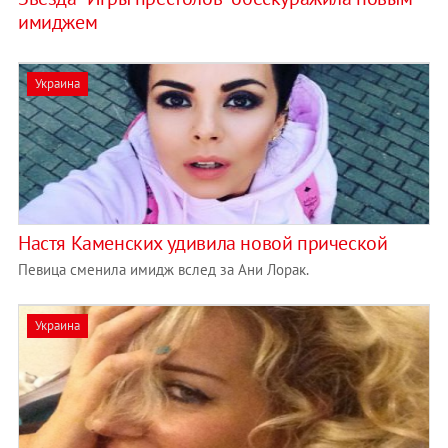
имиджем
Украина
Настя Каменских удивила новой прической
Певица сменила имидж вслед за Ани Лорак.
Украина