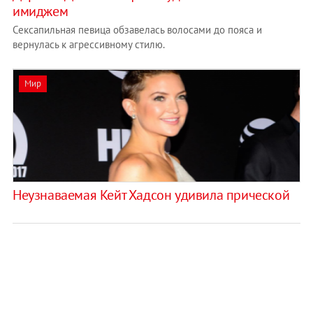
имиджем
Сексапильная певица обзавелась волосами до пояса и
вернулась к агрессивному стилю.
Мир
Неузнаваемая Кейт Хадсон удивила прической