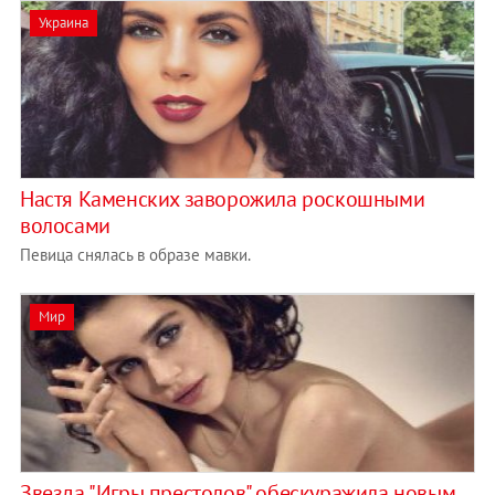
Украина
Настя Каменских заворожила роскошными
волосами
Певица снялась в образе мавки.
Мир
Звезда "Игры престолов" обескуражила новым