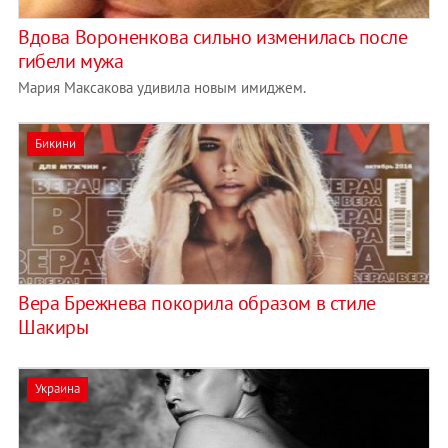
Вдова Вороненкова сильно изменилась после
гибели мужа
Мария Максакова удивила новым имиджем.
Бикини
Вера Брежнева покорила образом в стиле
Шакиры
Украина