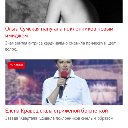
Ольга Сумская напугала поклонников новым
имиджем
Знаменитая актриса кардинально сменила прическу и цвет
волос.
Украина
Елена Кравец стала стриженой брюнеткой
Звезда "Квартала" удивила поклонников смелым образом.