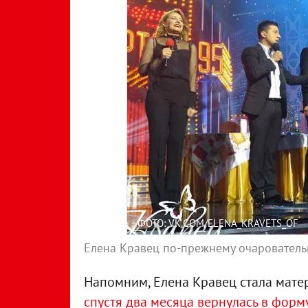
ФОТО: VK.COM/ELENA_KRAVETS_OF
Елена Кравец по-прежнему очаровател
Напомним, Елена Кравец стала матерь
спустя два месяца вернулась в форму