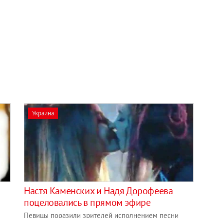
Украина
Настя Каменских и Надя Дорофеева
поцеловались в прямом эфире
Певицы поразили зрителей исполнением песни