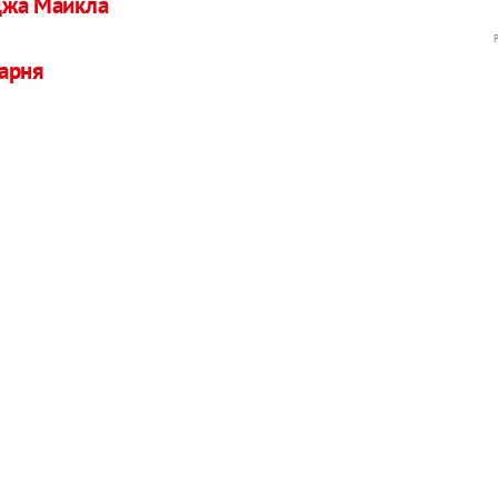
джа Майкла
арня