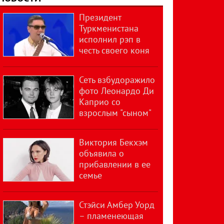
Президент
Туркменистана
исполнил рэп в
честь своего коня
Сеть взбудоражило
фото Леонардо Ди
Каприо со
взрослым "сыном"
Виктория Бекхэм
объявила о
прибавлении в ее
семье
Стэйси Амбер Уорд
– пламенеющая