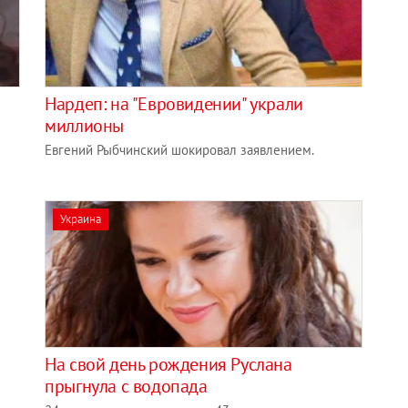
Нардеп: на "Евровидении" украли
миллионы
Евгений Рыбчинский шокировал заявлением.
Украина
На свой день рождения Руслана
прыгнула с водопада