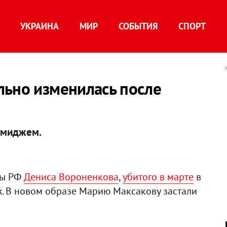
УКРАИНА
МИР
СОБЫТИЯ
СПОРТ
льно изменилась после
имиджем.
мы РФ
Дениса Вороненкова
,
убитого в марте
в
. В новом образе Марию Максакову застали