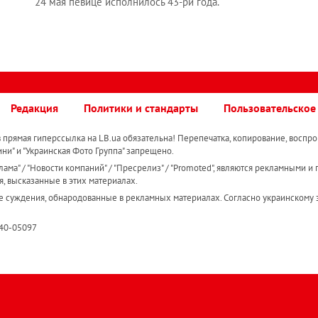
24 мая певице исполнилось 43-ри года.
Редакция
Политики и стандарты
Пользовательское
прямая гиперссылка на LB.ua обязательна! Перепечатка, копирование, воспро
ини" и "Украинская Фото Группа" запрещено.
ама" / "Новости компаний" / "Пресрелиз" / "Promoted", являются рекламными и 
я, высказанные в этих материалах.
е суждения, обнародованные в рекламных материалах. Согласно украинскому з
R40-05097