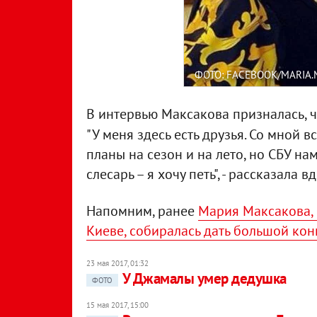
ФОТО: FACEBOOK/MARIA
В интервью Максакова призналась, ч
"У меня здесь есть друзья. Со мной в
планы на сезон и на лето, но СБУ нам
слесарь – я хочу петь", - рассказала 
Напомним, ранее
Мария Максакова, 
Киеве, собиралась дать большой кон
23 мая 2017, 01:32
У Джамалы умер дедушка
ФОТО
15 мая 2017, 15:00