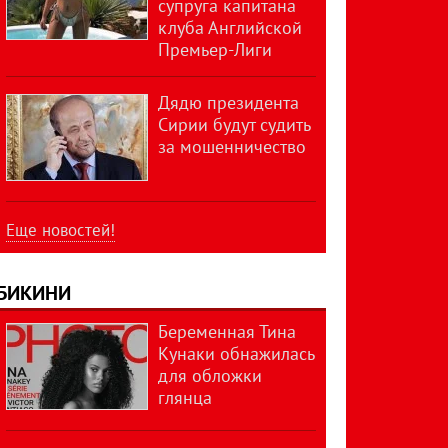
супруга капитана
клуба Английской
Премьер-Лиги
Дядю президента
Сирии будут судить
за мошенничество
Еще новостей!
БИКИНИ
Беременная Тина
Кунаки обнажилась
для обложки
глянца