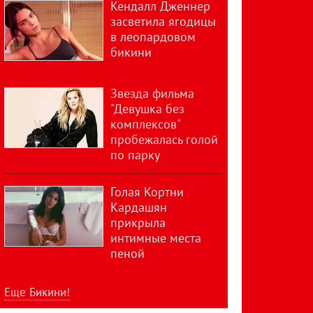
Кендалл Дженнер
засветила ягодицы
в леопардовом
бикини
Звезда фильма
"Девушка без
комплексов"
пробежалась голой
по парку
Голая Кортни
Кардашян
прикрыла
интимные места
пеной
Еще Бикини!