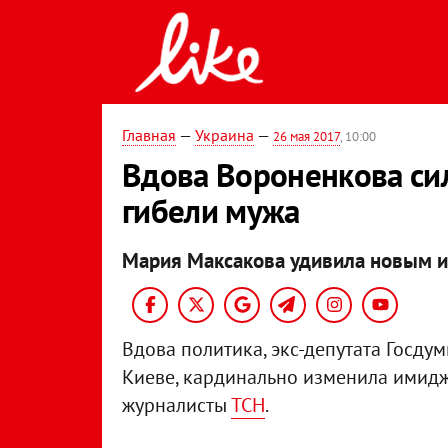
Главная
—
Украина
—
26 мая 2017
, 10:00
Вдова Вороненкова си
гибели мужа
Мария Максакова удивила новым 
Вдова политика, экс-депутата Госду
Киеве, кардинально изменила имидж
журналисты
ТСН
.