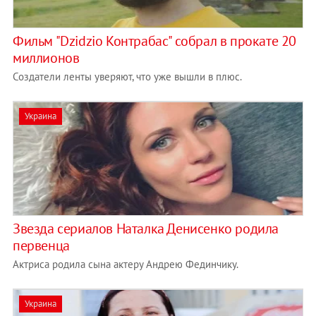
Фильм "Dzidzio Контрабас" собрал в прокате 20
миллионов
Создатели ленты уверяют, что уже вышли в плюс.
Украина
Звезда сериалов Наталка Денисенко родила
первенца
Актриса родила сына актеру Андрею Фединчику.
Украина