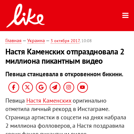
Главная
—
Украина
—
3 октября 2017
, 10:08
Настя Каменских отпраздновала 2
миллиона пикантным видео
Певица станцевала в откровенном бикини.
Певица
Настя Каменских
оригинально
отметила личный рекорд в Инстаграме.
Страница артистки в соцсети на днях набрала
2 миллиона фолловеров, а Настя поздравила
своих фанов пикантным видео.