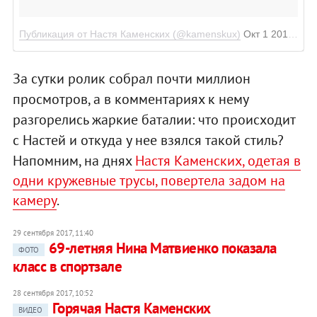
Публикация от Настя Каменских (@kamenskux)
Окт 1 2017 в 10:39 PDT
За сутки ролик собрал почти миллион
просмотров, а в комментариях к нему
разгорелись жаркие баталии: что происходит
с Настей и откуда у нее взялся такой стиль?
Напомним, на днях
Настя Каменских, одетая в
одни кружевные трусы, повертела задом на
камеру
.
29 сентября 2017, 11:40
69-летняя Нина Матвиенко показала
ФОТО
класс в спортзале
28 сентября 2017, 10:52
Горячая Настя Каменских
ВИДЕО