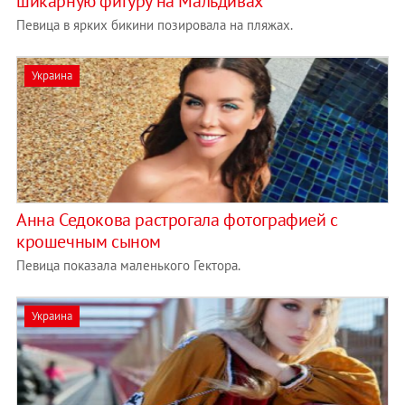
шикарную фигуру на Мальдивах
Певица в ярких бикини позировала на пляжах.
Украина
Анна Седокова растрогала фотографией с
крошечным сыном
Певица показала маленького Гектора.
Украина