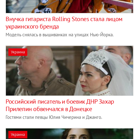
Внучка гитариста Rolling Stones стала лицом
украинского бренда
Модель снялась в вышиванках на улицах Нью-Йорка.
Украина
Российский писатель и боевик ДНР Захар
Прилепин обвенчался в Донецке
Гостями стали певцы Юлия Чичерина и Джанго.
Украина