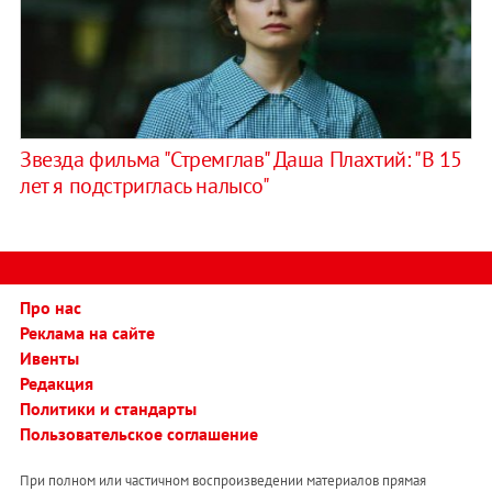
Звезда фильма "Стремглав" Даша Плахтий: "В 15
лет я подстриглась налысо"
Про нас
Реклама на сайте
Ивенты
Редакция
Политики и стандарты
Пользовательское соглашение
При полном или частичном воспроизведении материалов прямая