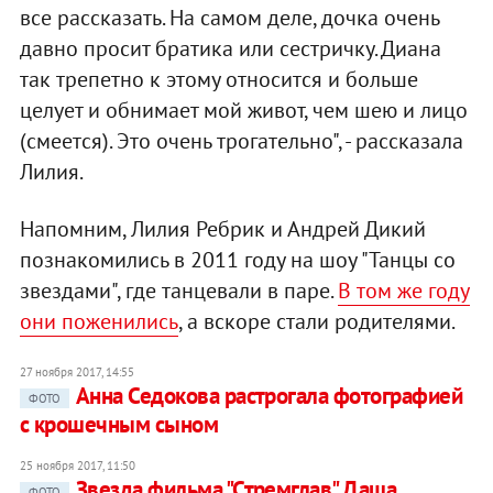
все рассказать. На самом деле, дочка очень
давно просит братика или сестричку. Диана
так трепетно к этому относится и больше
целует и обнимает мой живот, чем шею и лицо
(смеется). Это очень трогательно", - рассказала
Лилия.
Напомним, Лилия Ребрик и Андрей Дикий
познакомились в 2011 году на шоу "Танцы со
звездами", где танцевали в паре.
В том же году
они поженились
, а вскоре стали родителями.
27 ноября 2017, 14:55
Анна Седокова растрогала фотографией
ФОТО
с крошечным сыном
25 ноября 2017, 11:50
Звезда фильма "Стремглав" Даша
ФОТО