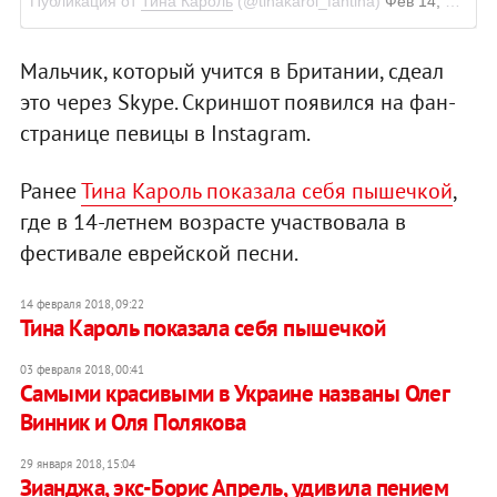
Публикация от
Тина Кароль
(@tinakarol_fantina)
Фев 14, 2018 в 2:11 PST
Мальчик, который учится в Британии, сдеал
это через Skype. Скриншот появился на фан-
странице певицы в Instagram.
Ранее
Тина Кароль показала себя пышечкой
,
где в 14-летнем возрасте участвовала в
фестивале еврейской песни.
14 февраля 2018, 09:22
Тина Кароль показала себя пышечкой
03 февраля 2018, 00:41
​Самыми красивыми в Украине названы Олег
Винник и Оля Полякова
29 января 2018, 15:04
Зианджа, экс-Борис Апрель, удивила пением