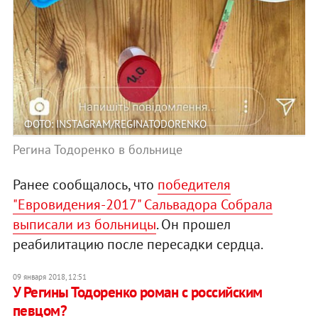
ФОТО: INSTAGRAM/REGINATODORENKO
Регина Тодоренко в больнице
Ранее сообщалось, что
победителя
"Евровидения-2017" Сальвадора Собрала
выписали из больницы
. Он прошел
реабилитацию после пересадки сердца.
09 января 2018, 12:51
У Регины Тодоренко роман с российским
певцом?