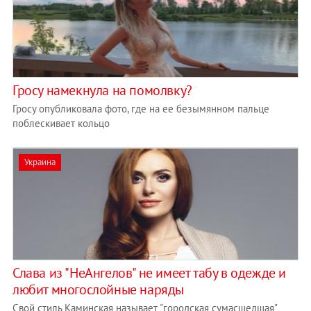
​Гросу намекнула на помолвку?
Гросу опубликовала фото, где на ее безымянном пальце
поблескивает кольцо
Украина
Слава из "НеАнгелов" не имеет табу в одежде и
любит многослойные наряды
Свой стиль Каминская называет "городская сумасшедшая"