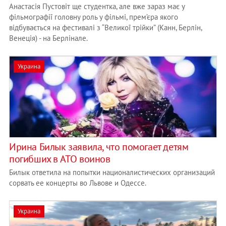
Анастасія Пустовіт ще студентка, але вже зараз має у
фільмографії головну роль у фільмі, прем’єра якого
відбувається на фестивалі з “Великої трійки” (Канн, Берлін,
Венеція) - на Берлінале.
Украина
Ирина Билык заявила, что помогает детям
погибших в АТО воинов
Билык ответила на попытки националистических организаций
сорвать ее концерты во Львове и Одессе.
Украина