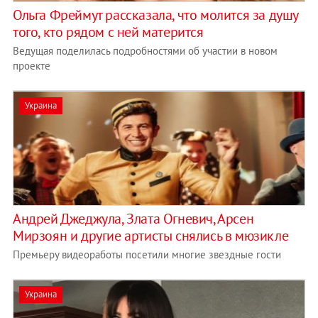
Ольга Фреймут рассказала, что молится за душу
того, кто рядом с ней матерится
Ведущая поделилась подробностями об участии в новом
проекте
Украина
Андрей Джеджула, Злата Огневич, Арсен
Мирзоян и другие артисты снялись в мюзикле
Премьеру видеоработы посетили многие звездные гости
Украина