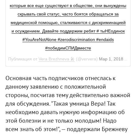
которые все еще существуют в обществе, они вынуждены
скрывать свой статус, часто боятся обращаться за
медицинской помощью, сталкиваются с дискриминацией
и осуждением. Давайте поддержим ребят # тыНЕодинок
#YouAreNotAlone #zerodiscrimination #endaids
#победимСПИДвместе
Публикация от
Vera Brezhneva 🎤
(@ververa)
Мар 1, 2018 в 7:59 PST
Основная часть подписчиков отнеслась к
данному заявлению с положительной
стороны, посчитав тему действительно важной
для обсуждения. "Такая умница Вера! Так
необходимо давать нужную информацию об
этой болезни и не только молодым! Надо
всем знать об этом!", — поддержали Брежневу