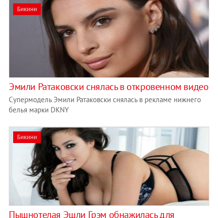
Бикини
​Эмили Ратаковски снялась в откровенном видео
Супермодель Эмили Ратаковски снялась в рекламе нижнего
белья марки DKNY
Бикини
Пышнотелая Эшли Грэм обнажилась для