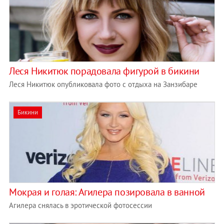
Леся Никитюк порадовала фигурой в бикини
Леся Никитюк опубликовала фото с отдыха на Занзибаре
Бикини
Мокрая и голая: Агилера позировала в ванной
Агилера снялась в эротической фотосессии