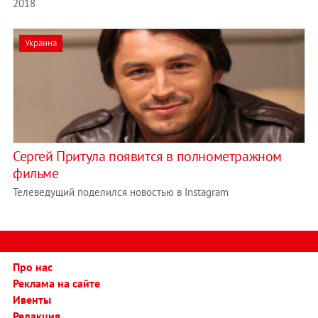
2018
Украина
Сергей Притула появится в полнометражном
фильме
Телеведущий поделился новостью в Instagram
Про нас
Реклама на сайте
Ивенты
Редакция