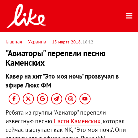
Главная
—
Украина
—
15 марта 2018
, 16:12
"Авиаторы" перепели песню
Каменских
Кавер на хит "Это моя ночь" прозвучал в
эфире Люкс ФМ
Ребята из группы "Авиатор" перепели
известную песню
Насти Каменских
, которая
сейчас выступает как NK, "Это моя ночь". Они