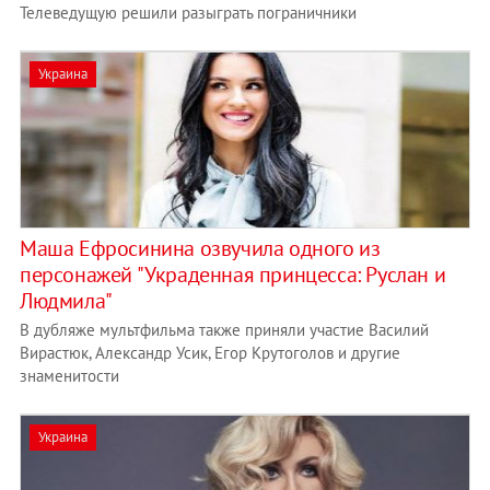
Телеведущую решили разыграть пограничники
Украина
Маша Ефросинина озвучила одного из
персонажей "Украденная принцесса: Руслан и
Людмила"
В дубляже мультфильма также приняли участие Василий
Вирастюк, Александр Усик, Егор Крутоголов и другие
знаменитости
Украина