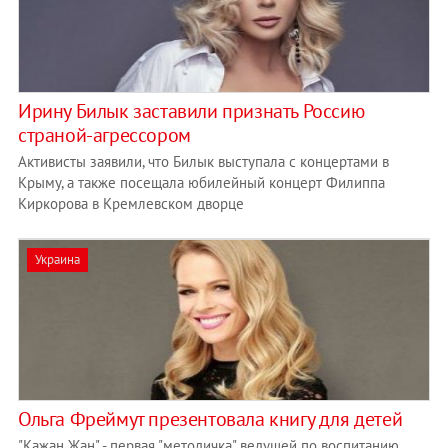
Ирину Билык заставили признать Россию
страной-агрессором
Активисты заявили, что Билык выступала с концертами в
Крыму, а также посещала юбилейный концерт Филиппа
Киркорова в Кремлевском дворце
Украина
Ольга Фреймут презентовала книгу для детей
"Кажан Жан" - первая "методичка" ведущей по воспитанию