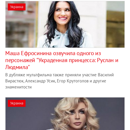
Украина
Маша Ефросинина озвучила одного из
персонажей "Украденная принцесса: Руслан и
Людмила"
В дубляже мультфильма также приняли участие Василий
Вирастюк, Александр Усик, Егор Крутоголов и другие
знаменитости
Украина