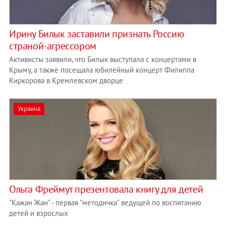
Ирину Билык заставили признать Россию
страной-агрессором
Активисты заявили, что Билык выступала с концертами в
Крыму, а также посещала юбилейный концерт Филиппа
Киркорова в Кремлевском дворце
Украина
Ольга Фреймут презентовала книгу для детей
"Кажан Жан" - первая "методичка" ведущей по воспитанию
детей и взрослых