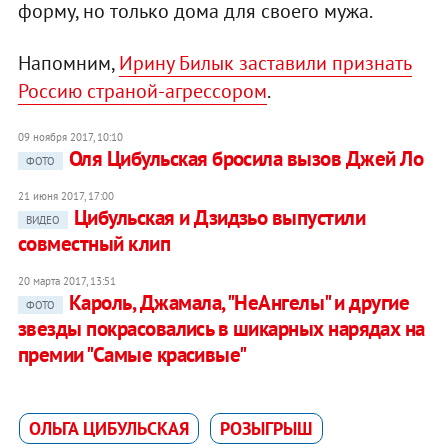
форму, но только дома для своего мужа.
Напомним,
Ирину Билык заставили признать
Россию страной-агрессором
.
09 ноября 2017, 10:10
Оля Цибульская бросила вызов Джей Ло
ФОТО
21 июня 2017, 17:00
Цибульская и Дзидзьо выпустили
ВИДЕО
совместный клип
20 марта 2017, 13:51
Кароль, Джамала, "НеАнгелы" и другие
ФОТО
звезды покрасовались в шикарных нарядах на
премии "Самые красивые"
ОЛЬГА ЦИБУЛЬСКАЯ
РОЗЫГРЫШ