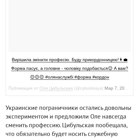
Вирішила змінити професію. Буду прикордонницею!👩‍💼
Форма пасує, а головне - чоловіку подобається😉 А вам?
😊😊😊 #олянаслужбі #форма #кордон
Публикация от
Оля Цибульская
(@cybulskaya)
Мар 7, 2018 в 4:21 PST
Украинские пограничники остались довольны
экспериментом и предложили Оле навсегда
сменить профессию. Цибульская пообещала,
что обязательно будет носить служебную