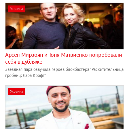
Украина
Арсен Мирзоян и Тоня Матвиенко попробовали
себя в дубляже
Звездная пара озвучила героев блокбастера "Расхитительница
гробниц: Лара Крофт"
Украина