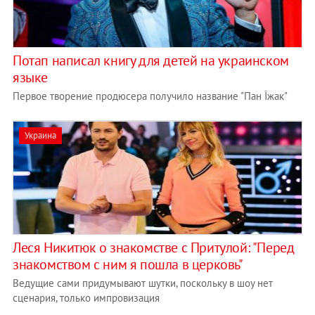
Потап написал книгу для детей на украинском
языке
Первое творение продюсера получило название "Пан Їжак"
Украина
Леся Никитюк о знакомстве с Притулой: "Перед
знакомством с ним я пошла в церковь"
Ведущие сами придумывают шутки, поскольку в шоу нет
сценария, только импровизация