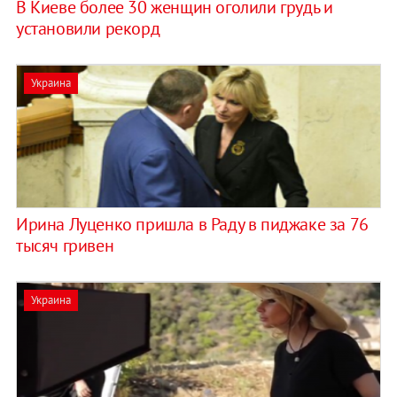
В Киеве более 30 женщин оголили грудь и
установили рекорд
Украина
Ирина Луценко пришла в Раду в пиджаке за 76
тысяч гривен
Украина