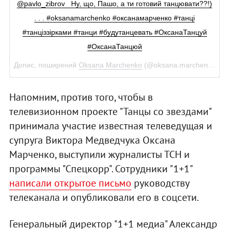
@pavlo_zibrov Ну, що, Пашо, а ти готовий танцювати??!)
. . . #oksanamarchenko #оксанамарченко #танці
#танціззірками #танци #будутанцевать #ОксанаТанцуй
#ОксанаТанцюй
Допис, поширений
Oksana Marchenko
(@oksana.marchenko.official)
Напомним, против того, чтобы в
телевизионном проекте "Танцы со звездами"
принимала участие известная телеведущая и
супруга Виктора Медведчука Оксана
Марченко, выступили журналисты ТСН и
программы "Спецкорр". Сотрудники "1+1"
написали открытое письмо
руководству
телеканала и опубликовали его в соцсети.
Генеральный директор "1+1 медиа" Александр