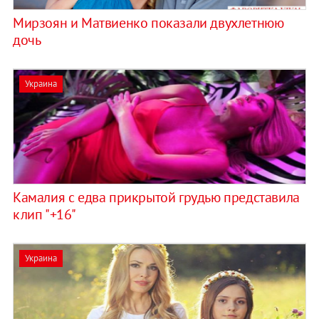
Мирзоян и Матвиенко показали двухлетнюю
дочь
Украина
Камалия с едва прикрытой грудью представила
клип "+16"
Украина