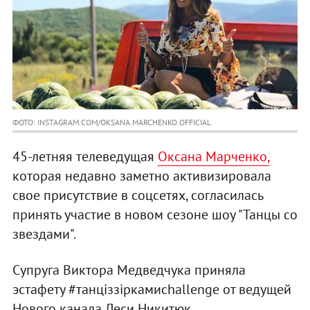
ФОТО: INSTAGRAM.COM/OKSANA.MARCHENKO.OFFICIAL
45-летняя телеведущая
Оксана Марченко,
которая недавно заметно активизировала
свое присутствие в соцсетях, согласилась
принять участие в новом сезоне шоу "Танцы со
звездами".
Супруга Виктора Медведчука приняла
эстафету #танціззіркамиchallenge от ведущей
Нового канала Леси Никитюк.