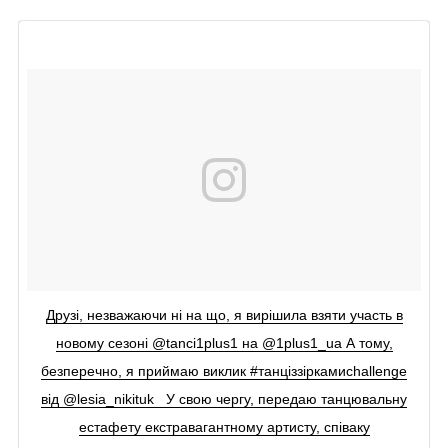
Друзі, незважаючи ні на що, я вирішила взяти участь в
новому сезоні @tanci1plus1 на @1plus1_ua А тому,
безперечно, я приймаю виклик #танціззіркамиchallenge
від @lesia_nikituk У свою чергу, передаю танцювальну
естафету екстравагантному артисту, співаку