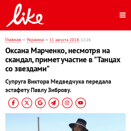
Главная
—
Украина
—
11 августа 2018
, 12:26
Оксана Марченко, несмотря на
скандал, примет участие в "Танцах
со звездами"
Супруга Виктора Медведчука передала
эстафету Павлу Зиброву.