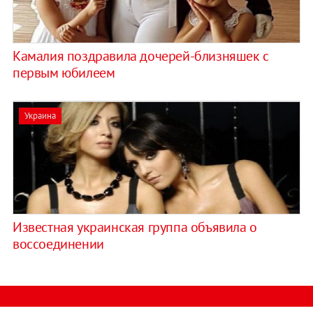
Камалия поздравила дочерей-близняшек с
первым юбилеем
Украина
Известная украинская группа объявила о
воссоединении