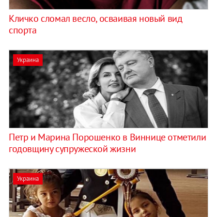
Кличко сломал весло, осваивая новый вид
спорта
Украина
Петр и Марина Порошенко в Виннице отметили
годовщину супружеской жизни
Украина