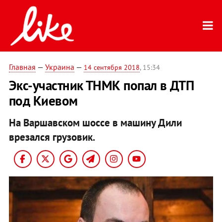
Главная
—
Украина
—
14 сентября 2018
, 15:34
Экс-участник ТНМК попал в ДТП
под Киевом
На Варшавском шоссе в машину Дили
врезался грузовик.