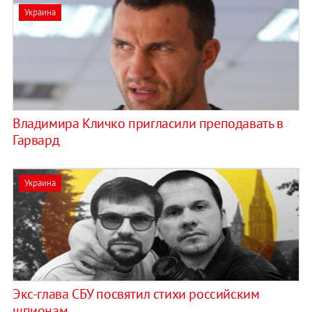
Украина
Владимира Кличко пригласили преподавать в
Гарвард
Украина
Экс-глава СБУ посвятил стихи российским
шпионам