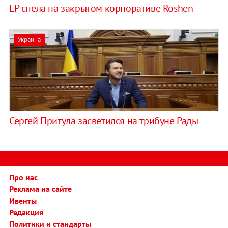
LP спела на закрытом корпоративе Roshen
Украина
Сергей Притула засветился на трибуне Рады
Про нас
Реклама на сайте
Ивенты
Редакция
Политики и стандарты