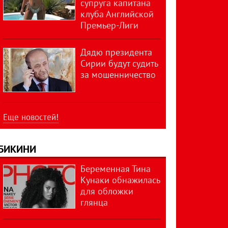
супруга капитана
клуба Английской
Премьер-Лиги
Дядю президента
Сирии будут судить
за мошенничество
Еще новостей!
БИКИНИ
Беременная Тина
Кунаки обнажилась
для обложки
глянца