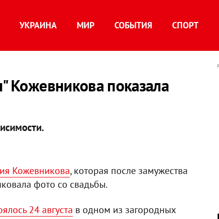
УКРАИНА
МИР
СОБЫТИЯ
СПОРТ
ы" Кожевникова показала
исимости.
сия Кожевникова
, которая после замужества
иковала фото со свадьбы.
оялось 24 августа
в одном из загородных