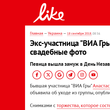
Главная
—
Украина
—
18 сентября 2018
, 08:56
Экс-участница "ВИА Гр
свадебные фото
Певица вышла замуж в День Незав
Бывшая участница "ВИА Гры"
Анаста
объявила об уходе из группы, опубл
Снимками с
торжества, которое сост