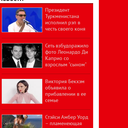
Президент
Туркменистана
исполнил рэп в
честь своего коня
Сеть взбудоражило
фото Леонардо Ди
Каприо со
взрослым "сыном"
Виктория Бекхэм
объявила о
прибавлении в ее
семье
Стэйси Амбер Уорд
– пламенеющая