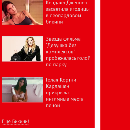
Кендалл Дженнер
засветила ягодицы
в леопардовом
бикини
Звезда фильма
"Девушка без
комплексов"
пробежалась голой
по парку
Голая Кортни
Кардашян
прикрыла
интимные места
пеной
Еще Бикини!