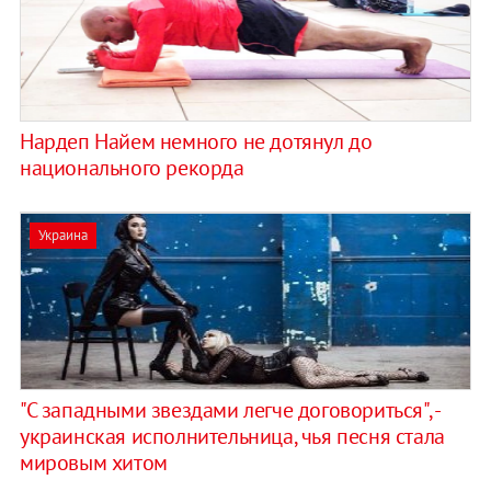
Нардеп Найем немного не дотянул до
национального рекорда
Украина
"С западными звездами легче договориться", -
украинская исполнительница, чья песня стала
мировым хитом