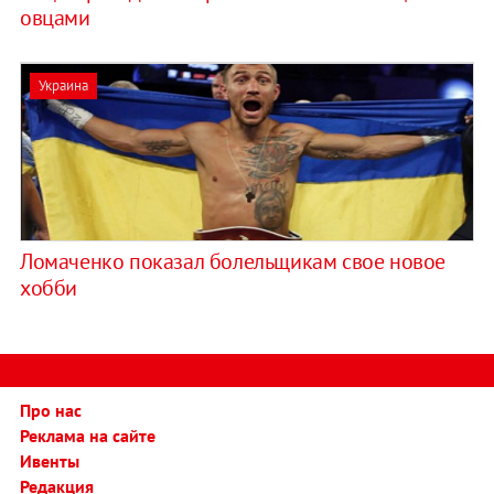
овцами
Украина
Ломаченко показал болельщикам свое новое
хобби
Про нас
Реклама на сайте
Ивенты
Редакция