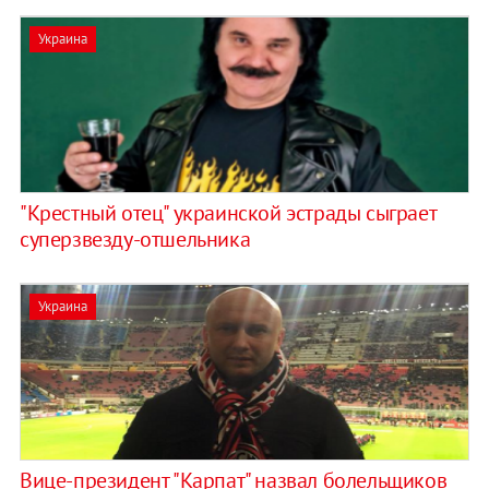
Украина
"Крестный отец" украинской эстрады сыграет
суперзвезду-отшельника
Украина
Вице-президент "Карпат" назвал болельщиков