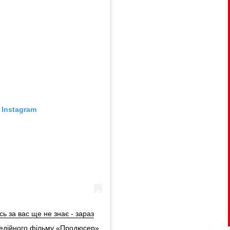
 Instagram
ь за вас ще не знає - зараз
медійного фільму «Продюсер»