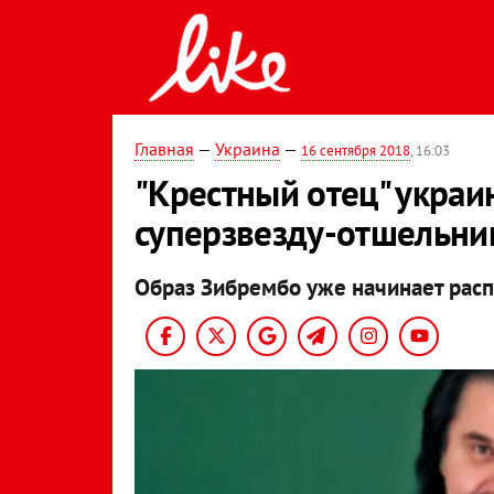
Главная
—
Украина
—
16 сентября 2018
, 16:03
"Крестный отец" украи
суперзвезду-отшельни
Образ Зибрембо уже начинает расп