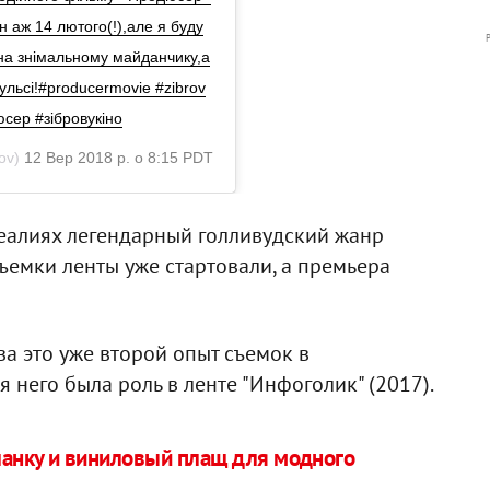
н аж 14 лютого(!),але я буду
 на знімальному майданчику,а
ульсі!#producermovie #zibrov
юсер #зібровукіно
ov)
12 Вер 2018 р. о 8:15 PDT
реалиях легендарный голливудский жанр
ъемки ленты уже стартовали, а премьера
ва это уже второй опыт съемок в
него была роль в ленте "Инфоголик" (2017).
анку и виниловый плащ для модного