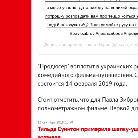
з моєю участю. Дата виходу на великий екра
потрошку розповідати вам про те,що коїться
іноді й показувати!😏 Тож тримайте руку на п
#pavlozibrov #павлозібров #прод
Допис, поширений
Павло Зібров
(@pavlo_zibr
"Продюсер" воплотит в украинских 
комедийного фильма-путешествия. С
состоится 14 февраля 2019 года.
Стоит отметить, что для Павла Зибро
полнометражном фильме. Первой для 
13 сентября 2018, 13:50
Тильда Суинтон примерила шапку-уш
журнала