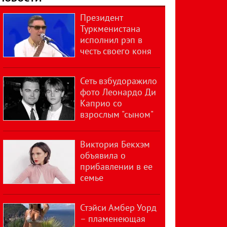
Президент
Туркменистана
исполнил рэп в
честь своего коня
Сеть взбудоражило
фото Леонардо Ди
Каприо со
взрослым "сыном"
Виктория Бекхэм
объявила о
прибавлении в ее
семье
Стэйси Амбер Уорд
– пламенеющая