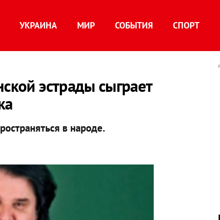
УКРАИНА
МИР
СОБЫТИЯ
СПОРТ
нской эстрады сыграет
ка
ространяться в народе.