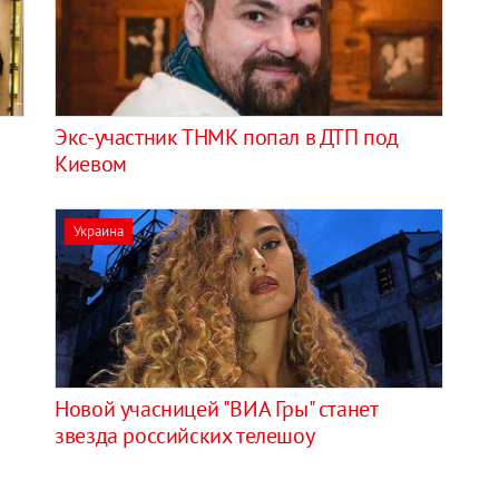
Экс-участник ТНМК попал в ДТП под
Киевом
Украина
Новой учасницей "ВИА Гры" станет
звезда российских телешоу