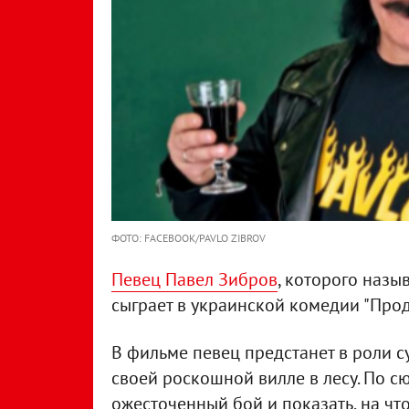
ФОТО: FACEBOOK/PAVLO ZIBROV
Певец Павел Зибров
, которого назы
сыграет в украинской комедии "Прод
В фильме певец предстанет в роли с
своей роскошной вилле в лесу. По сюж
ожесточенный бой и показать, на ч