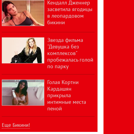
Кендалл Дженнер
засветила ягодицы
в леопардовом
бикини
Звезда фильма
"Девушка без
комплексов"
пробежалась голой
по парку
Голая Кортни
Кардашян
прикрыла
интимные места
пеной
Еще Бикини!