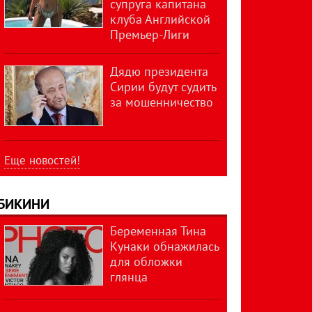
супруга капитана
клуба Английской
Премьер-Лиги
Дядю президента
Сирии будут судить
за мошенничество
Еще новостей!
БИКИНИ
Беременная Тина
Кунаки обнажилась
для обложки
глянца