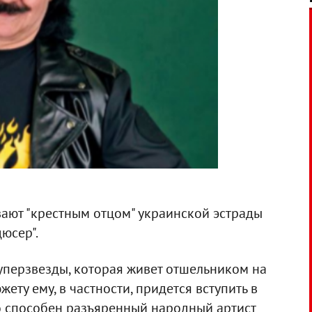
вают "крестным отцом" украинской эстрады
юсер".
уперзвезды, которая живет отшельником на
ету ему, в частности, придется вступить в
то способен разъяренный народный артист