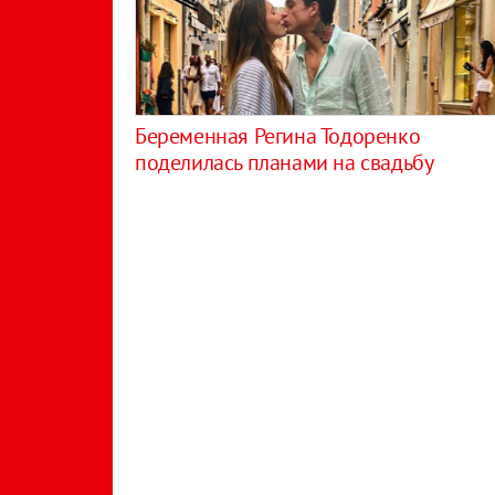
Беременная Регина Тодоренко
поделилась планами на свадьбу