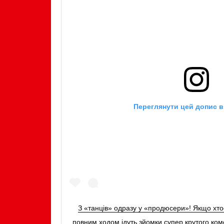
Переглянути цей допис в
З «танців» одразу у «продюсери»! Якщо хтос
повним ходом ідуть зйомки супер крутого ко