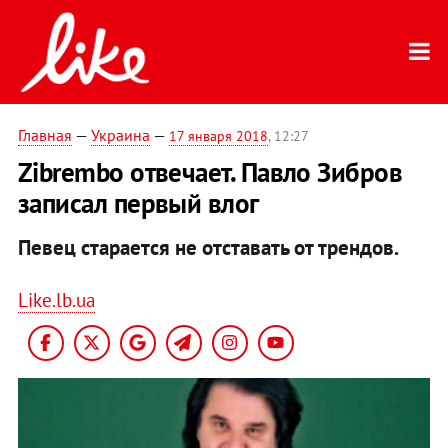
Главная
—
Украина
—
17 января 2018
, 12:27
Zibrembo отвечает. Павло Зибров
записал первый влог
Певец старается не отставать от трендов.
Like.lb.ua