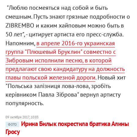
"Люблю посмеяться над собой и быть
смешным. Пусть знают грязные подробности о
ZIBREMBO и каким хайповым можно быть в
50 лет", - цитирует артиста его пресс-служба.
Напомним,
в апреле 2016-го у
краинская
группа "Плюшевый Бруклин" совместно с
Зибровым исполнили песню, в которой
предлагают свою кандидатуру на должность
главы польской железной дороги
. Новый хит
"Польська залізниця лова-лова, зробіть
керівником Павла Зіброва" вернул артисту
популярность.
09 октября 2017, 10:05
Ирина Билык покрестила братика Алины
ФОТО
Гросу