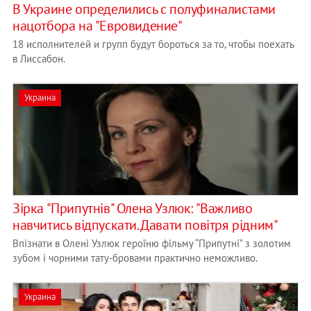
В Украине определились с полуфиналистами
нацотбора на "Евровидение"
18 исполнителей и групп будут бороться за то, чтобы поехать
в Лиссабон.
Украина
Зірка "Припутнів" Олена Узлюк: "Важливо
навчитись відпускати. Давати повітря рідним"
Впізнати в Олені Узлюк героїню фільму “Припутні” з золотим
зубом і чорними тату-бровами практично неможливо.
Украина