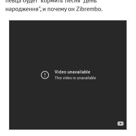
певца будет "кормить" песня "День
народження", и почему он Zibrembo.