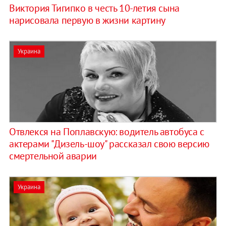
Виктория Тигипко в честь 10-летия сына
нарисовала первую в жизни картину
Украина
Отвлекся на Поплавскую: водитель автобуса с
актерами "Дизель-шоу" рассказал свою версию
смертельной аварии
Украина