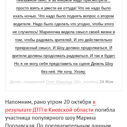
пейзажное окно, и за Мишкой надо присмотреть...
просто взять и увести ее оттуда! Что не надо было
ехать ночью. Что надо было поднять вопрос о втором
водителе. Надо было сделать что угодно, чтобы этого
не случилось! Мариночка видела смысл своей жизни в
том, чтобы радовать зрителей. И это действительно
прекрасный смысл. И Шоу должно продолжаться. И
зрители должны продолжать радоваться. И так и будет.
Но я не могу себя представить на сцене Дизель Шоу
без неё. Не хочу. Ухожу.
Допис, поширений
Олег Иваница
(@o_ivanitsa)
24 Жов 2018 р. о 6:31 PDT
Напомним, рано утром 20 октября
в
результате ДТП в Киевской области
погибла
участница популярного шоу Марина
Поплавская. По предварительным данным