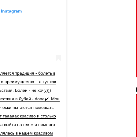
 Instagram
вляется традиция - болеть в
о преимущества .. а тут как
ствия. Болей - не хочу)))
ествия в Дубай - done✔️. Мои
сячески пытаются помешать
 тааааак красиво и столько
гла выйти на пляж и немного
алялась в нашем красивом