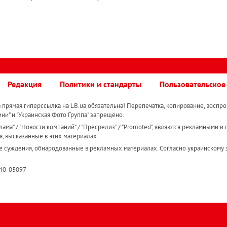
Редакция
Политики и стандарты
Пользовательское
прямая гиперссылка на LB.ua обязательна! Перепечатка, копирование, воспро
ини" и "Украинская Фото Группа" запрещено.
ама" / "Новости компаний" / "Пресрелиз" / "Promoted", являются рекламными и 
я, высказанные в этих материалах.
е суждения, обнародованные в рекламных материалах. Согласно украинскому з
R40-05097