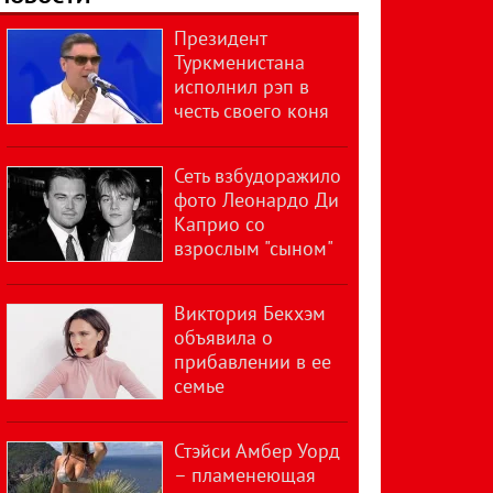
Президент
Туркменистана
исполнил рэп в
честь своего коня
Сеть взбудоражило
фото Леонардо Ди
Каприо со
взрослым "сыном"
Виктория Бекхэм
объявила о
прибавлении в ее
семье
Стэйси Амбер Уорд
– пламенеющая