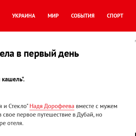
УКРАИНА
МИР
СОБЫТИЯ
СПОРТ
ела в первый день
 кашель".
я и Стекло"
Надя Дорофеева
вместе с мужем
 свое первое путешествие в Дубай, но
ре отеля.