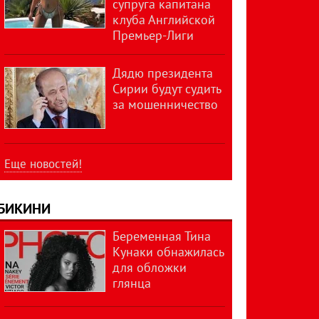
супруга капитана
клуба Английской
Премьер-Лиги
Дядю президента
Сирии будут судить
за мошенничество
Еще новостей!
БИКИНИ
Беременная Тина
Кунаки обнажилась
для обложки
глянца