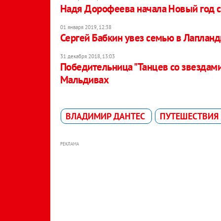
Надя Дорофеева начала Новый год 
01 января 2019, 12:38
Сергей Бабкин увез семью в Лаплан
31 декабря 2018, 13:03
Победительница "Танцев со звездами
Мальдивах
ВЛАДИМИР ДАНТЕС
ПУТЕШЕСТВИЯ
РЕКЛАМА