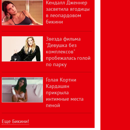
Кендалл Дженнер
засветила ягодицы
в леопардовом
бикини
Звезда фильма
"Девушка без
комплексов"
пробежалась голой
по парку
Голая Кортни
Кардашян
прикрыла
интимные места
пеной
Еще Бикини!