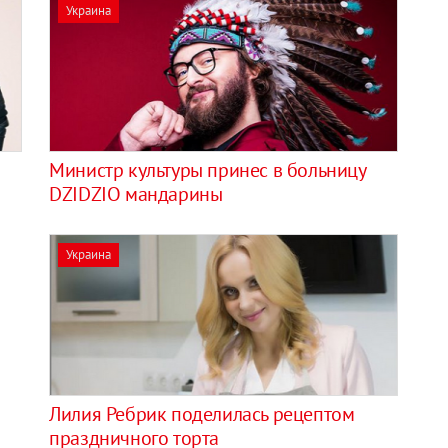
Украина
Министр культуры принес в больницу
DZIDZIO мандарины
Украина
Лилия Ребрик поделилась рецептом
праздничного торта