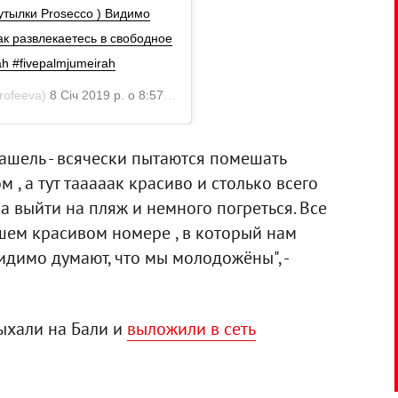
утылки Prosecco ) Видимо
ак развлекаетесь в свободное
h #fivepalmjumeirah
rofeeva)
8 Січ 2019 р. о 8:57 PST
кашель - всячески пытаются помешать
, а тут тааааак красиво и столько всего
ла выйти на пляж и немного погреться. Все
шем красивом номере , в который нам
идимо думают, что мы молодожёны", -
ыхали на Бали и
выложили в сеть