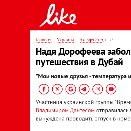
Главная
—
Украина
—
9 января 2019
, 15:23
Надя Дорофеева забол
путешествия в Дубай
"Мои новые друзья - температура и
Участница украинской группы "Врем
Владимиром Дантесом
отправилась в
вынуждена проводить отпуск в номе