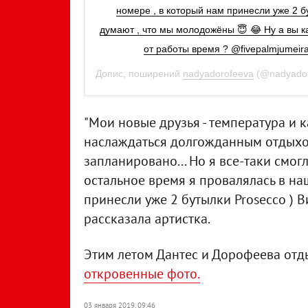
номере , в который нам принесли уже 2 б
думают , что мы молодожёны 😇 😂 Ну а вы к
от работы время ? @fivepalmjumeira
Допис, поширений
nadyadorofeeva
(@nadyado
"Мои новые друзья - температура и 
наслаждаться долгожданным отдыхом 
запланировано... Но я все-таки смог
остальное время я провалялась в на
принесли уже 2 бутылки Prosecco ) В
рассказала артистка.
Этим летом Дантес и Дорофеева отд
откровенные фото.
03 января 2019, 09:46