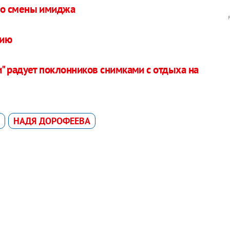
со смены имиджа
дию
" радует поклонников снимками с отдыха на
НАДЯ ДОРОФЕЕВА