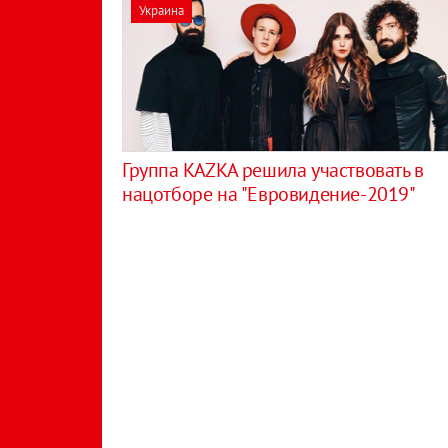
Украина
Группа KAZKA решила участвовать в
нацотборе на "Евровидение-2019"