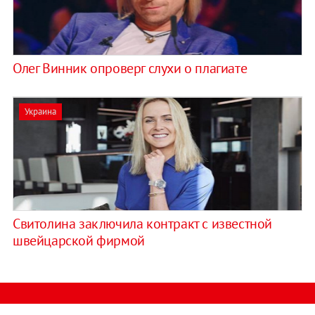
Олег Винник опроверг слухи о плагиате
Украина
Свитолина заключила контракт с известной
швейцарской фирмой