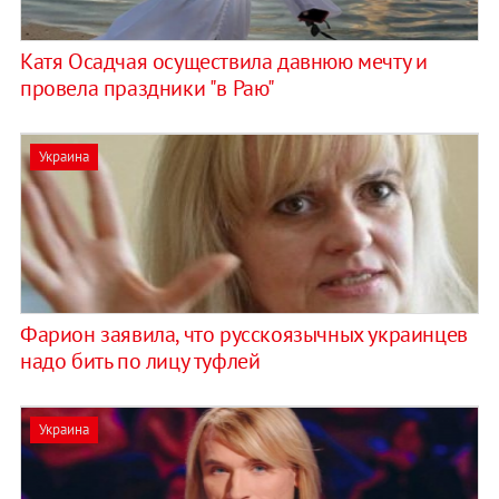
Катя Осадчая осуществила давнюю мечту и
провела праздники "в Раю"
Украина
Фарион заявила, что русскоязычных украинцев
надо бить по лицу туфлей
Украина