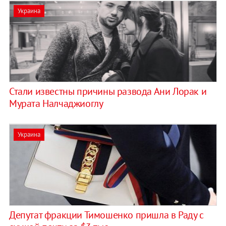
Украина
Стали известны причины развода Ани Лорак и
Мурата Налчаджиоглу
Украина
Депутат фракции Тимошенко пришла в Раду с