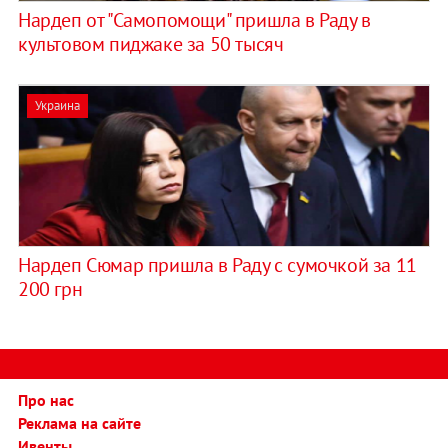
Нардеп от "Самопомощи" пришла в Раду в
культовом пиджаке за 50 тысяч
Украина
Нардеп Сюмар пришла в Раду с сумочкой за 11
200 грн
Про нас
Реклама на сайте
Ивенты