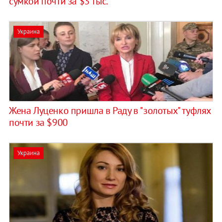
сумкой почти за $3 тыс.
Украина
Жена Луценко пришла в Раду в "золотых" туфлях
почти за $900
Украина