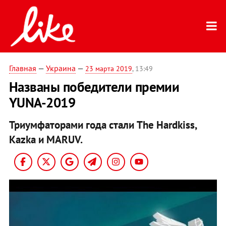
Главная
—
Украина
—
23 марта 2019
, 13:49
Названы победители премии
YUNA-2019
Триумфаторами года стали The Hardkіss,
Kazka и MARUV.