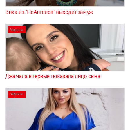
Вика из "НеАнгелов" выходит замуж
Украина
Джамала впервые показала лицо сына
Украина