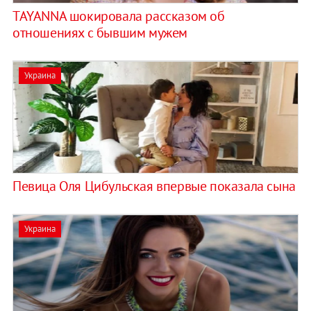
TAYANNA шокировала рассказом об
отношениях с бывшим мужем
Украина
Певица Оля Цибульская впервые показала сына
Украина