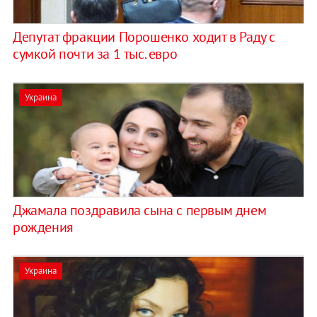
​Депутат фракции Порошенко ходит в Раду с
сумкой почти за 1 тыс. евро
Украина
Джамала поздравила сына с первым днем
рождения
Украина