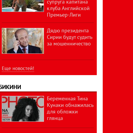
супруга капитана
клуба Английской
Премьер-Лиги
Дядю президента
Сирии будут судить
за мошенничество
Еще новостей!
БИКИНИ
Беременная Тина
Кунаки обнажилась
для обложки
глянца