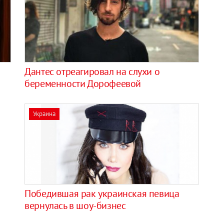
Дантес отреагировал на слухи о
беременности Дорофеевой
Украина
Победившая рак украинская певица
вернулась в шоу-бизнес