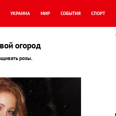
УКРАИНА
МИР
СОБЫТИЯ
СПОРТ
свой огород
ащивать розы.