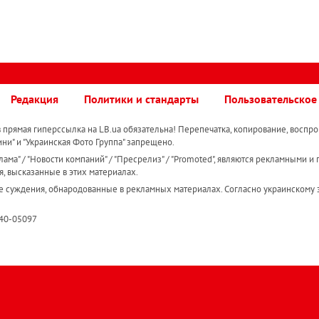
Редакция
Политики и стандарты
Пользовательское
прямая гиперссылка на LB.ua обязательна! Перепечатка, копирование, воспро
ини" и "Украинская Фото Группа" запрещено.
ама" / "Новости компаний" / "Пресрелиз" / "Promoted", являются рекламными и 
я, высказанные в этих материалах.
е суждения, обнародованные в рекламных материалах. Согласно украинскому з
R40-05097