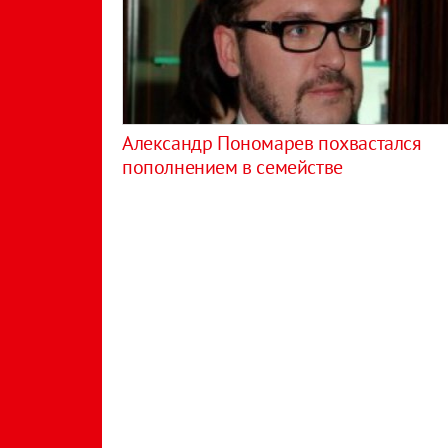
Александр Пономарев похвастался
пополнением в семействе