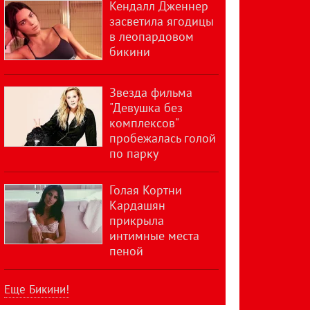
Кендалл Дженнер
засветила ягодицы
в леопардовом
бикини
Звезда фильма
"Девушка без
комплексов"
пробежалась голой
по парку
Голая Кортни
Кардашян
прикрыла
интимные места
пеной
Еще Бикини!