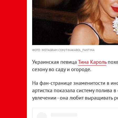
ФОТО: INSTAGRAM.COM/TINAKAROL_FANTINA
Украинская певица
Тина Кароль
похв
сезону во саду и огороде.
На фан-странице знаменитости в инс
артистка показала систему полива в
увлечении - она любит выращивать р