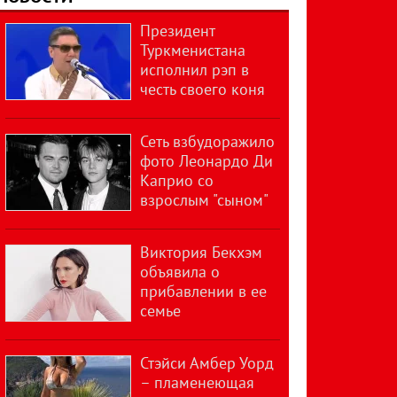
Президент
Туркменистана
исполнил рэп в
честь своего коня
Сеть взбудоражило
фото Леонардо Ди
Каприо со
взрослым "сыном"
Виктория Бекхэм
объявила о
прибавлении в ее
семье
Стэйси Амбер Уорд
– пламенеющая