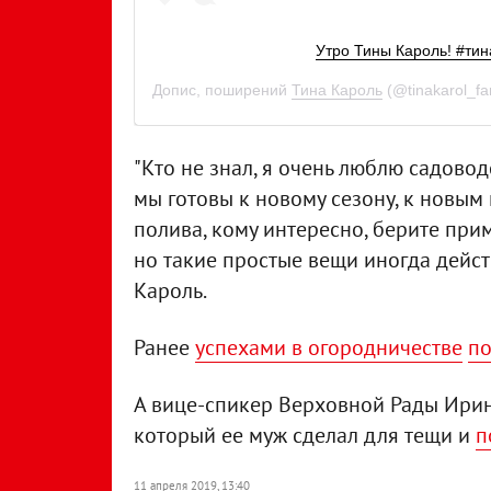
Утро Тины Кароль! #тин
Допис, поширений
Тина Кароль
(@tinakarol_fa
"Кто не знал, я очень люблю садовод
мы готовы к новому сезону, к новым 
полива, кому интересно, берите прим
но такие простые вещи иногда действ
Кароль.
Ранее
успехами в огородничестве
по
А вице-спикер Верховной Рады Ирин
который ее муж сделал для тещи и
п
11 апреля 2019, 13:40