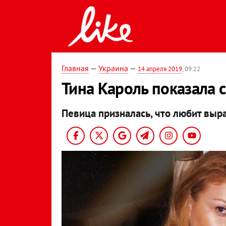
Главная
—
Украина
—
14 апреля 2019
, 09:22
Тина Кароль показала 
Певица призналась, что любит выр