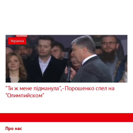
Украина
"Ти ж мене підманула", - Порошенко спел на
"Олимпийском"
Про нас