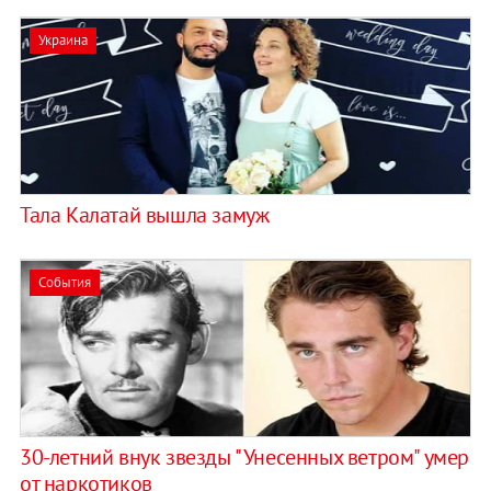
Украина
Тала Калатай вышла замуж
События
30-летний внук звезды "Унесенных ветром" умер
от наркотиков