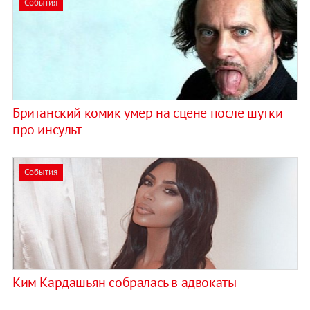
События
Британский комик умер на сцене после шутки
про инсульт
События
Ким Кардашьян собралась в адвокаты