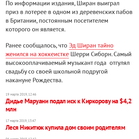
По информации издания, Ширан выиграл
приз в лотерее в одном из деревенских пабов
в Британии, постоянным посетителем
которого он является.
Ранее сообщалось, что
Эд Ширан тайно
женился на хоккеистке
Шерри Сиборн. Самый
высокооплачиваемый музыкант года отгулял
свадьбу со своей школьной подругой
накануне Рождества.
19 марта 2019, 12:46
Дидье Маруани подал иск к Киркорову на $4,2
млн
17 марта 2019, 13:47
Леся Никитюк купила дом своим родителям