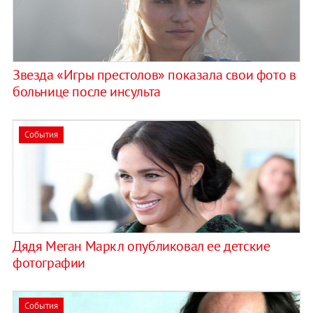
Звезда «Игры престолов» показала свои фото в
больнице после инсульта
События
Дядя Меган Маркл опубликовал ее детские
фотографии
События