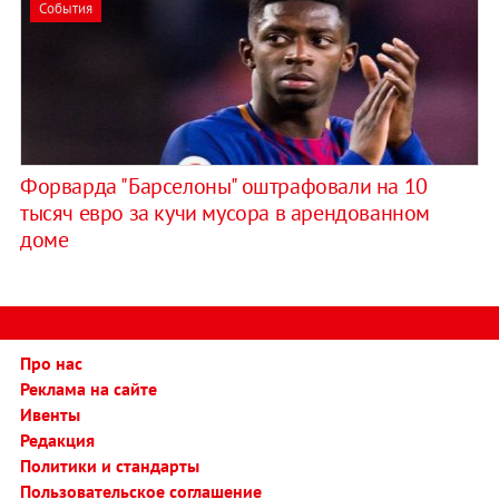
События
Форварда "Барселоны" оштрафовали на 10
тысяч евро за кучи мусора в арендованном
доме
Про нас
Реклама на сайте
Ивенты
Редакция
Политики и стандарты
Пользовательское соглашение