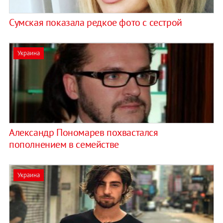
Сумская показала редкое фото с сестрой
Украина
Александр Пономарев похвастался
пополнением в семействе
Украина